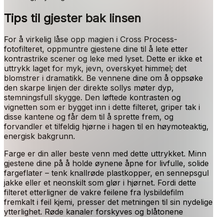
Tips til gjester bak linsen
For å virkelig låse opp magien i Cross Process-
fotofilteret, oppmuntre gjestene dine til å lete etter
kontrastrike scener og leke med lyset. Dette er ikke et
uttrykk laget for myk, jevn, overskyet himmel; det
blomstrer i dramatikk. Be vennene dine om å oppsøke
den skarpe linjen der direkte sollys møter dyp,
stemningsfull skygge. Den løftede kontrasten og
vignetten som er bygget inn i dette filteret, griper tak i
disse kantene og får dem til å sprette frem, og
forvandler et tilfeldig hjørne i hagen til en høymoteaktig,
energisk bakgrunn.
Farge er din aller beste venn med dette uttrykket. Minn
gjestene dine på å holde øynene åpne for livfulle, solide
fargeflater – tenk knallrøde plastkopper, en sennepsgul
jakke eller et neonskilt som glør i hjørnet. Fordi dette
filteret etterligner de vakre feilene fra lysbildefilm
fremkalt i feil kjemi, presser det metningen til sin nydelige
ytterlighet. Røde kanaler forskyves og blåtonene