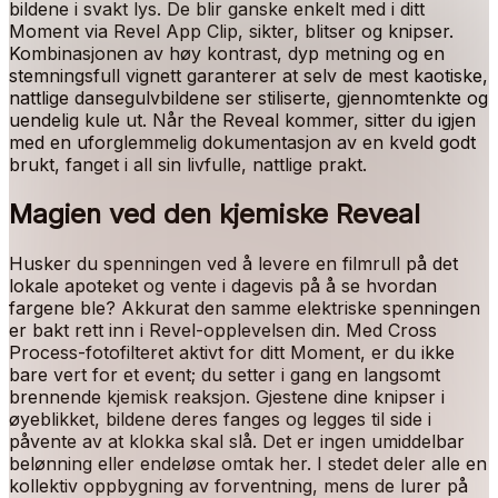
bildene i svakt lys. De blir ganske enkelt med i ditt
Moment via Revel App Clip, sikter, blitser og knipser.
Kombinasjonen av høy kontrast, dyp metning og en
stemningsfull vignett garanterer at selv de mest kaotiske,
nattlige dansegulvbildene ser stiliserte, gjennomtenkte og
uendelig kule ut. Når the Reveal kommer, sitter du igjen
med en uforglemmelig dokumentasjon av en kveld godt
brukt, fanget i all sin livfulle, nattlige prakt.
Magien ved den kjemiske Reveal
Husker du spenningen ved å levere en filmrull på det
lokale apoteket og vente i dagevis på å se hvordan
fargene ble? Akkurat den samme elektriske spenningen
er bakt rett inn i Revel-opplevelsen din. Med Cross
Process-fotofilteret aktivt for ditt Moment, er du ikke
bare vert for et event; du setter i gang en langsomt
brennende kjemisk reaksjon. Gjestene dine knipser i
øyeblikket, bildene deres fanges og legges til side i
påvente av at klokka skal slå. Det er ingen umiddelbar
belønning eller endeløse omtak her. I stedet deler alle en
kollektiv oppbygning av forventning, mens de lurer på