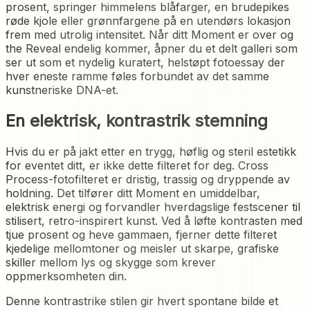
prosent, springer himmelens blåfarger, en brudepikes
røde kjole eller grønnfargene på en utendørs lokasjon
frem med utrolig intensitet. Når ditt Moment er over og
the Reveal endelig kommer, åpner du et delt galleri som
ser ut som et nydelig kuratert, helstøpt fotoessay der
hver eneste ramme føles forbundet av det samme
kunstneriske DNA-et.
En elektrisk, kontrastrik stemning
Hvis du er på jakt etter en trygg, høflig og steril estetikk
for eventet ditt, er ikke dette filteret for deg. Cross
Process-fotofilteret er dristig, trassig og dryppende av
holdning. Det tilfører ditt Moment en umiddelbar,
elektrisk energi og forvandler hverdagslige festscener til
stilisert, retro-inspirert kunst. Ved å løfte kontrasten med
tjue prosent og heve gammaen, fjerner dette filteret
kjedelige mellomtoner og meisler ut skarpe, grafiske
skiller mellom lys og skygge som krever
oppmerksomheten din.
Denne kontrastrike stilen gir hvert spontane bilde et