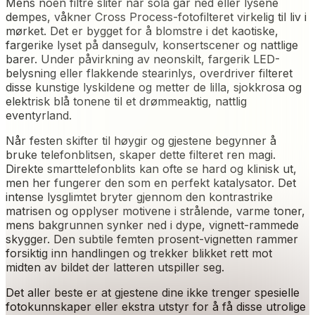
Mens noen filtre sliter når sola går ned eller lysene
dempes, våkner Cross Process-fotofilteret virkelig til liv i
mørket. Det er bygget for å blomstre i det kaotiske,
fargerike lyset på dansegulv, konsertscener og nattlige
barer. Under påvirkning av neonskilt, fargerik LED-
belysning eller flakkende stearinlys, overdriver filteret
disse kunstige lyskildene og metter de lilla, sjokkrosa og
elektrisk blå tonene til et drømmeaktig, nattlig
eventyrland.
Når festen skifter til høygir og gjestene begynner å
bruke telefonblitsen, skaper dette filteret ren magi.
Direkte smarttelefonblits kan ofte se hard og klinisk ut,
men her fungerer den som en perfekt katalysator. Det
intense lysglimtet bryter gjennom den kontrastrike
matrisen og opplyser motivene i strålende, varme toner,
mens bakgrunnen synker ned i dype, vignett-rammede
skygger. Den subtile femten prosent-vignetten rammer
forsiktig inn handlingen og trekker blikket rett mot
midten av bildet der latteren utspiller seg.
Det aller beste er at gjestene dine ikke trenger spesielle
fotokunnskaper eller ekstra utstyr for å få disse utrolige