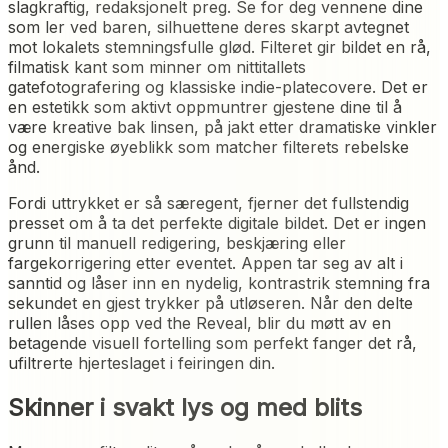
slagkraftig, redaksjonelt preg. Se for deg vennene dine
som ler ved baren, silhuettene deres skarpt avtegnet
mot lokalets stemningsfulle glød. Filteret gir bildet en rå,
filmatisk kant som minner om nittitallets
gatefotografering og klassiske indie-platecovere. Det er
en estetikk som aktivt oppmuntrer gjestene dine til å
være kreative bak linsen, på jakt etter dramatiske vinkler
og energiske øyeblikk som matcher filterets rebelske
ånd.
Fordi uttrykket er så særegent, fjerner det fullstendig
presset om å ta det perfekte digitale bildet. Det er ingen
grunn til manuell redigering, beskjæring eller
fargekorrigering etter eventet. Appen tar seg av alt i
sanntid og låser inn en nydelig, kontrastrik stemning fra
sekundet en gjest trykker på utløseren. Når den delte
rullen låses opp ved the Reveal, blir du møtt av en
betagende visuell fortelling som perfekt fanger det rå,
ufiltrerte hjerteslaget i feiringen din.
Skinner i svakt lys og med blits