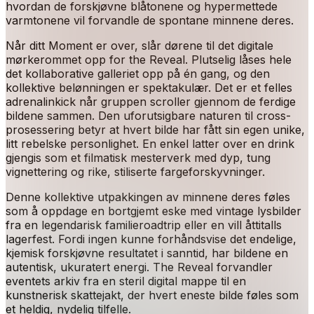
hvordan de forskjøvne blåtonene og hypermettede
varmtonene vil forvandle de spontane minnene deres.
Når ditt Moment er over, slår dørene til det digitale
mørkerommet opp for the Reveal. Plutselig låses hele
det kollaborative galleriet opp på én gang, og den
kollektive belønningen er spektakulær. Det er et felles
adrenalinkick når gruppen scroller gjennom de ferdige
bildene sammen. Den uforutsigbare naturen til cross-
prosessering betyr at hvert bilde har fått sin egen unike,
litt rebelske personlighet. En enkel latter over en drink
gjengis som et filmatisk mesterverk med dyp, tung
vignettering og rike, stiliserte fargeforskyvninger.
Denne kollektive utpakkingen av minnene deres føles
som å oppdage en bortgjemt eske med vintage lysbilder
fra en legendarisk familieroadtrip eller en vill åttitalls
lagerfest. Fordi ingen kunne forhåndsvise det endelige,
kjemisk forskjøvne resultatet i sanntid, har bildene en
autentisk, ukuratert energi. The Reveal forvandler
eventets arkiv fra en steril digital mappe til en
kunstnerisk skattejakt, der hvert eneste bilde føles som
et heldig, nydelig tilfelle.