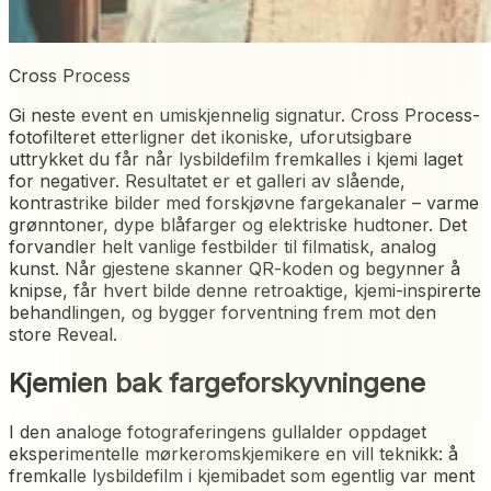
Cross Process
Gi neste event en umiskjennelig signatur. Cross Process-
fotofilteret etterligner det ikoniske, uforutsigbare
uttrykket du får når lysbildefilm fremkalles i kjemi laget
for negativer. Resultatet er et galleri av slående,
kontrastrike bilder med forskjøvne fargekanaler – varme
grønntoner, dype blåfarger og elektriske hudtoner. Det
forvandler helt vanlige festbilder til filmatisk, analog
kunst. Når gjestene skanner QR-koden og begynner å
knipse, får hvert bilde denne retroaktige, kjemi-inspirerte
behandlingen, og bygger forventning frem mot den
store Reveal.
Kjemien bak fargeforskyvningene
I den analoge fotograferingens gullalder oppdaget
eksperimentelle mørkeromskjemikere en vill teknikk: å
fremkalle lysbildefilm i kjemibadet som egentlig var ment