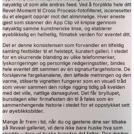
nøyaktig ut som alle andres feed. Ved å forplikte hele ditt
Revel-Moment til Cross Process-fotofilteret, iscenesetter
du et elegant opprør mot det alminnelige. Hver eneste
gjest som skanner din App Clip vil knipse gjennom
nøyaktig samme kunstneriske linse, og etablerer
øyeblikkelig en helhetlig, filmatisk verden for eventet ditt.
Det er denne konsistensen som forvandler en tilfeldig
samling festbilder til et helstøpt, kuratert galleri. I stedet
for en skurrende blanding av ulike telefonmerker,
lyskorrigeringer og personlige redigeringsstiler, bindes
hele eventet ditt sammen av én signaturfargehistorie. De
forskjøvne fargekanalene, den løftede metningen og den
varme, stiliserte vignetten fungerer som en visuell tråd
som vever sammen den rolige rigging tidlig på kvelden
med det ville, nattlige dansegulvet. Det får bryllupet,
bursdagen eller firmafesten din til å føles som én
sammenhengende historie i stedet for et oppstykket sett
av øyeblikksbilder.
Mange år frem i tid, når du og gjestene dine ser tilbake
på Reveal-galleriet, vil dere ikke bare huske hva som
skjedde – dere vil huske hvordan det føltes. Den dristige,