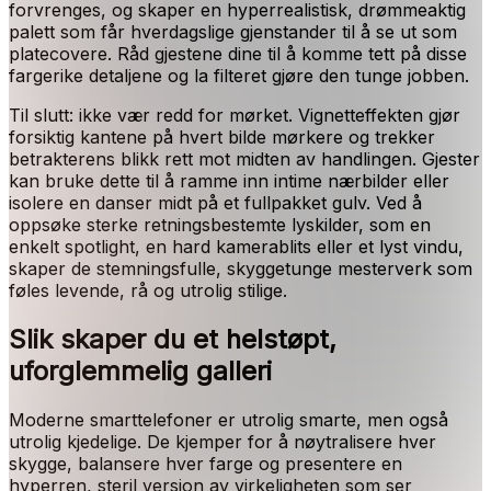
forvrenges, og skaper en hyperrealistisk, drømmeaktig
palett som får hverdagslige gjenstander til å se ut som
platecovere. Råd gjestene dine til å komme tett på disse
fargerike detaljene og la filteret gjøre den tunge jobben.
Til slutt: ikke vær redd for mørket. Vignetteffekten gjør
forsiktig kantene på hvert bilde mørkere og trekker
betrakterens blikk rett mot midten av handlingen. Gjester
kan bruke dette til å ramme inn intime nærbilder eller
isolere en danser midt på et fullpakket gulv. Ved å
oppsøke sterke retningsbestemte lyskilder, som en
enkelt spotlight, en hard kamerablits eller et lyst vindu,
skaper de stemningsfulle, skyggetunge mesterverk som
føles levende, rå og utrolig stilige.
Slik skaper du et helstøpt,
uforglemmelig galleri
Moderne smarttelefoner er utrolig smarte, men også
utrolig kjedelige. De kjemper for å nøytralisere hver
skygge, balansere hver farge og presentere en
hyperren, steril versjon av virkeligheten som ser