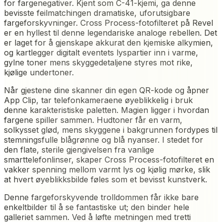
for fargenegativer. Kjent som C-41-kjemi, ga denne
bevisste feilmatchingen dramatiske, uforutsigbare
fargeforskyvninger. Cross Process-fotofilteret på Revel
er en hyllest til denne legendariske analoge rebellen. Det
er laget for å gjenskape akkurat den kjemiske alkymien,
og kartlegger digitalt eventets lyspartier inn i varme,
gylne toner mens skyggedetaljene styres mot rike,
kjølige undertoner.
Når gjestene dine skanner din egen QR-kode og åpner
App Clip, tar telefonkameraene øyeblikkelig i bruk
denne karakteristiske paletten. Magien ligger i hvordan
fargene spiller sammen. Hudtoner får en varm,
solkysset glød, mens skyggene i bakgrunnen fordypes til
stemningsfulle blågrønne og blå nyanser. I stedet for
den flate, sterile gjengivelsen fra vanlige
smarttelefonlinser, skaper Cross Process-fotofilteret en
vakker spenning mellom varmt lys og kjølig mørke, slik
at hvert øyeblikksbilde føles som et bevisst kunstverk.
Denne fargeforskyvende trolldommen får ikke bare
enkeltbilder til å se fantastiske ut; den binder hele
galleriet sammen. Ved å løfte metningen med tretti