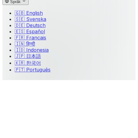
Språk
🇬🇧
English
🇸🇪
Svenska
🇩🇪
Deutsch
🇪🇸
Español
🇫🇷
Français
🇮🇳
हिन्दी
🇮🇩
Indonesia
🇯🇵
日本語
🇰🇷
한국어
🇵🇹
Português