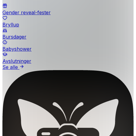
Gender reveal-fester
Bryllup
Bursdager
Babyshower
Avslutninger
Se alle