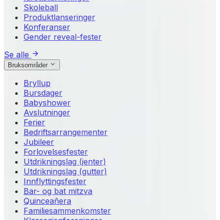
Skoleball
Produktlanseringer
Konferanser
Gender reveal-fester
Se alle
Bruksområder
Bryllup
Bursdager
Babyshower
Avslutninger
Ferier
Bedriftsarrangementer
Jubileer
Forlovelsesfester
Utdrikningslag (jenter)
Utdrikningslag (gutter)
Innflyttingsfester
Bar- og bat mitzva
Quinceañera
Familiesammenkomster