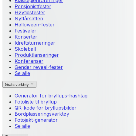
Klassegjenforeninger
Pensjonistfester
Høytidsfester
Nyttårsaften
Halloween-fester
Festivaler
Konserter
Idrettsturneringer
Skoleball
Produktlanseringer
Konferanser
Gender reveal-fester
Se alle
Gratisverktøy
Generator for bryllups-hashtag
Fotoliste til bryllup
QR-kode for bryllupsbilder
Bordplasseringsverktøy
Fotojakt-generator
Se alle