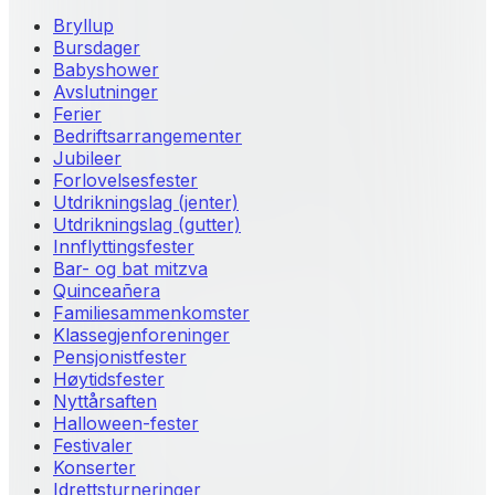
Bryllup
Bursdager
Babyshower
Avslutninger
Ferier
Bedriftsarrangementer
Jubileer
Forlovelsesfester
Utdrikningslag (jenter)
Utdrikningslag (gutter)
Innflyttingsfester
Bar- og bat mitzva
Quinceañera
Familiesammenkomster
Klassegjenforeninger
Pensjonistfester
Høytidsfester
Nyttårsaften
Halloween-fester
Festivaler
Konserter
Idrettsturneringer