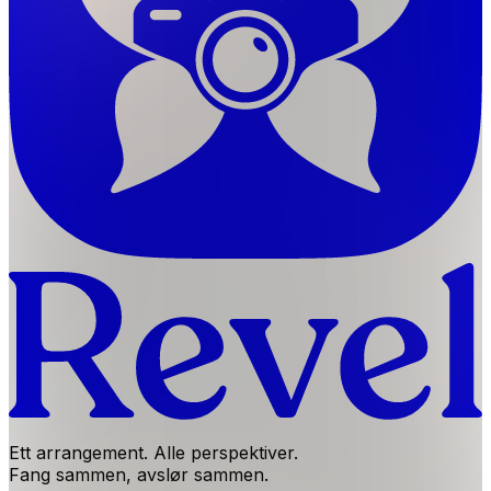
Ett arrangement. Alle perspektiver.
Fang sammen, avslør sammen.