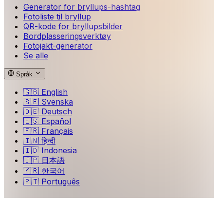
Generator for bryllups-hashtag
Fotoliste til bryllup
QR-kode for bryllupsbilder
Bordplasseringsverktøy
Fotojakt-generator
Se alle
Språk
🇬🇧
English
🇸🇪
Svenska
🇩🇪
Deutsch
🇪🇸
Español
🇫🇷
Français
🇮🇳
हिन्दी
🇮🇩
Indonesia
🇯🇵
日本語
🇰🇷
한국어
🇵🇹
Português