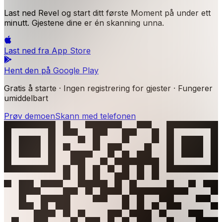
Last ned Revel og start ditt første Moment på under ett
minutt. Gjestene dine er én skanning unna.
Last ned fra
App Store
Hent den på
Google Play
Gratis å starte · Ingen registrering for gjester · Fungerer
umiddelbart
Prøv demoen
Skann med telefonen