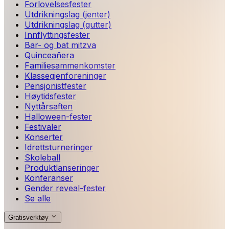
Forlovelsesfester
Utdrikningslag (jenter)
Utdrikningslag (gutter)
Innflyttingsfester
Bar- og bat mitzva
Quinceañera
Familiesammenkomster
Klassegjenforeninger
Pensjonistfester
Høytidsfester
Nyttårsaften
Halloween-fester
Festivaler
Konserter
Idrettsturneringer
Skoleball
Produktlanseringer
Konferanser
Gender reveal-fester
Se alle
Gratisverktøy