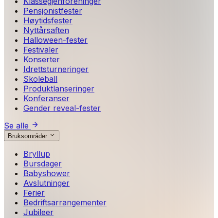
Klassegjenforeninger
Pensjonistfester
Høytidsfester
Nyttårsaften
Halloween-fester
Festivaler
Konserter
Idrettsturneringer
Skoleball
Produktlanseringer
Konferanser
Gender reveal-fester
Se alle
Bruksområder
Bryllup
Bursdager
Babyshower
Avslutninger
Ferier
Bedriftsarrangementer
Jubileer