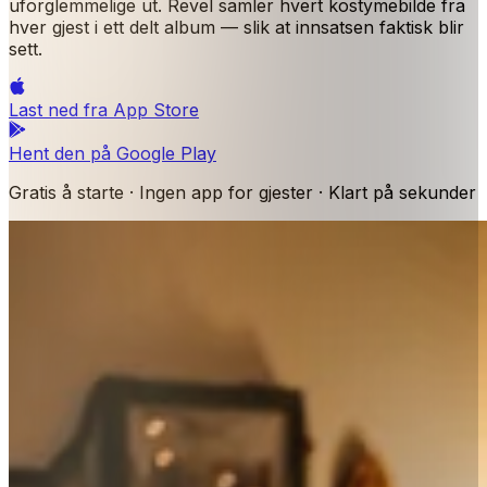
uforglemmelige ut. Revel samler hvert kostymebilde fra
hver gjest i ett delt album — slik at innsatsen faktisk blir
sett.
Last ned fra
App Store
Hent den på
Google Play
Gratis å starte · Ingen app for gjester · Klart på sekunder