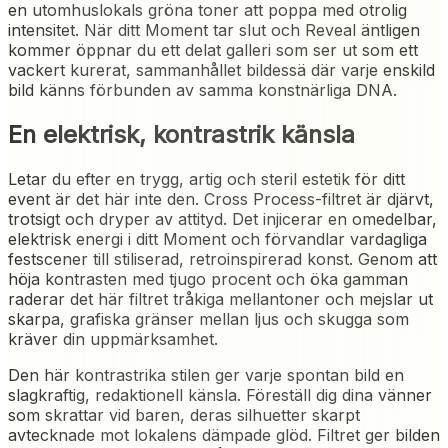
en utomhuslokals gröna toner att poppa med otrolig
intensitet. När ditt Moment tar slut och Reveal äntligen
kommer öppnar du ett delat galleri som ser ut som ett
vackert kurerat, sammanhållet bildessä där varje enskild
bild känns förbunden av samma konstnärliga DNA.
En elektrisk, kontrastrik känsla
Letar du efter en trygg, artig och steril estetik för ditt
event är det här inte den. Cross Process-filtret är djärvt,
trotsigt och dryper av attityd. Det injicerar en omedelbar,
elektrisk energi i ditt Moment och förvandlar vardagliga
festscener till stiliserad, retroinspirerad konst. Genom att
höja kontrasten med tjugo procent och öka gamman
raderar det här filtret tråkiga mellantoner och mejslar ut
skarpa, grafiska gränser mellan ljus och skugga som
kräver din uppmärksamhet.
Den här kontrastrika stilen ger varje spontan bild en
slagkraftig, redaktionell känsla. Föreställ dig dina vänner
som skrattar vid baren, deras silhuetter skarpt
avtecknade mot lokalens dämpade glöd. Filtret ger bilden