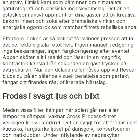
en sträv, filmisk kant som påminner om nittiotalets
gatufotografi och klassiska indieskivomslag. Det är en
estetik som aktivt uppmuntrar dina gäster att bli kreativa
bakom linsen och söka efter dramatiska vinklar och
energiska ögonblick som matchar filtrets rebelliska anda.
Eftersom looken är så distinkt försvinner pressen att ta
det perfekta digitala fotot helt. Ingen manuell redigering,
inga beskärningar, ingen färgkorrigering efter eventet.
Appen sköter allt i realtid och låser in en magnifik,
kontrastrik känsla från sekunden en gäst trycker på
avtryckaren. När den delade rullen låses upp vid Reveal
bjuds du på en slående visuell berättelse som perfekt
fångar ditt firandes råa, ofiltrerade hjärtslag.
Frodas i svagt ljus och blixt
Medan vissa filter kämpar när solen går ner eller
lamporna dämpas, vaknar Cross Process-filtret
verkligen till liv i mörkret. Det är byggt för att frodas i det
kaotiska, färgstarka ljuset på dansgolv, konsertscener
och nattklubbar. Under inflytande av neonskyltar,