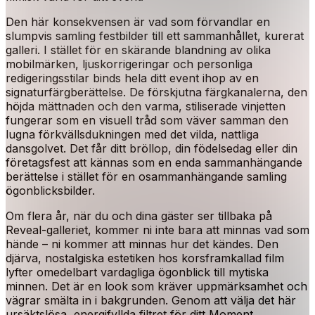
Den här konsekvensen är vad som förvandlar en
slumpvis samling festbilder till ett sammanhållet, kurerat
galleri. I stället för en skärande blandning av olika
mobilmärken, ljuskorrigeringar och personliga
redigeringsstilar binds hela ditt event ihop av en
signaturfärgberättelse. De förskjutna färgkanalerna, den
höjda mättnaden och den varma, stiliserade vinjetten
fungerar som en visuell tråd som väver samman den
lugna förkvällsdukningen med det vilda, nattliga
dansgolvet. Det får ditt bröllop, din födelsedag eller din
företagsfest att kännas som en enda sammanhängande
berättelse i stället för en osammanhängande samling
ögonblicksbilder.
Om flera år, när du och dina gäster ser tillbaka på
Reveal-galleriet, kommer ni inte bara att minnas vad som
hände – ni kommer att minnas hur det kändes. Den
djärva, nostalgiska estetiken hos korsframkallad film
lyfter omedelbart vardagliga ögonblick till mytiska
minnen. Det är en look som kräver uppmärksamhet och
vägrar smälta in i bakgrunden. Genom att välja det här
ursäktslösa, energifyllda filtret för ditt Moment