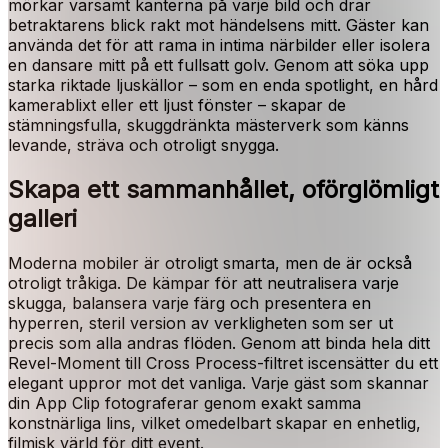
mörkar varsamt kanterna på varje bild och drar
betraktarens blick rakt mot händelsens mitt. Gäster kan
använda det för att rama in intima närbilder eller isolera
en dansare mitt på ett fullsatt golv. Genom att söka upp
starka riktade ljuskällor – som en enda spotlight, en hård
kamerablixt eller ett ljust fönster – skapar de
stämningsfulla, skuggdränkta mästerverk som känns
levande, sträva och otroligt snygga.
Skapa ett sammanhållet, oförglömligt
galleri
Moderna mobiler är otroligt smarta, men de är också
otroligt tråkiga. De kämpar för att neutralisera varje
skugga, balansera varje färg och presentera en
hyperren, steril version av verkligheten som ser ut
precis som alla andras flöden. Genom att binda hela ditt
Revel-Moment till Cross Process-filtret iscensätter du ett
elegant uppror mot det vanliga. Varje gäst som skannar
din App Clip fotograferar genom exakt samma
konstnärliga lins, vilket omedelbart skapar en enhetlig,
filmisk värld för ditt event.