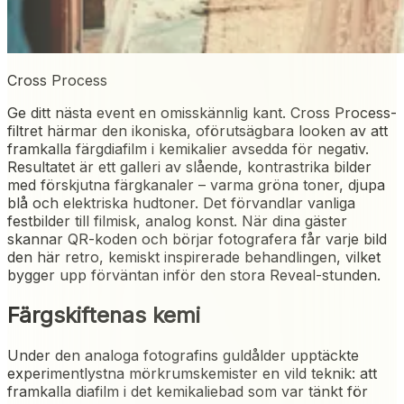
Cross Process
Ge ditt nästa event en omisskännlig kant. Cross Process-
filtret härmar den ikoniska, oförutsägbara looken av att
framkalla färgdiafilm i kemikalier avsedda för negativ.
Resultatet är ett galleri av slående, kontrastrika bilder
med förskjutna färgkanaler – varma gröna toner, djupa
blå och elektriska hudtoner. Det förvandlar vanliga
festbilder till filmisk, analog konst. När dina gäster
skannar QR-koden och börjar fotografera får varje bild
den här retro, kemiskt inspirerade behandlingen, vilket
bygger upp förväntan inför den stora Reveal-stunden.
Färgskiftenas kemi
Under den analoga fotografins guldålder upptäckte
experimentlystna mörkrumskemister en vild teknik: att
framkalla diafilm i det kemikaliebad som var tänkt för