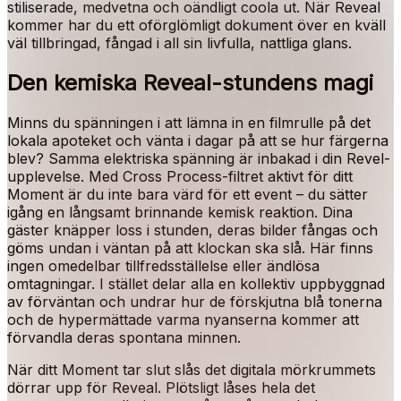
stiliserade, medvetna och oändligt coola ut. När Reveal
kommer har du ett oförglömligt dokument över en kväll
väl tillbringad, fångad i all sin livfulla, nattliga glans.
Den kemiska Reveal-stundens magi
Minns du spänningen i att lämna in en filmrulle på det
lokala apoteket och vänta i dagar på att se hur färgerna
blev? Samma elektriska spänning är inbakad i din Revel-
upplevelse. Med Cross Process-filtret aktivt för ditt
Moment är du inte bara värd för ett event – du sätter
igång en långsamt brinnande kemisk reaktion. Dina
gäster knäpper loss i stunden, deras bilder fångas och
göms undan i väntan på att klockan ska slå. Här finns
ingen omedelbar tillfredsställelse eller ändlösa
omtagningar. I stället delar alla en kollektiv uppbyggnad
av förväntan och undrar hur de förskjutna blå tonerna
och de hypermättade varma nyanserna kommer att
förvandla deras spontana minnen.
När ditt Moment tar slut slås det digitala mörkrummets
dörrar upp för Reveal. Plötsligt låses hela det