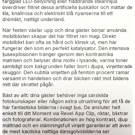
färgglad LED-belysning eller fladdrande stearinljus
överdriver filtret dessa artificiella ljuskällor och mättar de
lila, knallrosa och elektriskt blå nyanserna till ett
drömlikt, nattligt underland.
När festen växlar upp och dina gäster börjar använda
mobilblixten skapar det här filtret ren magi. Direkt
mobilblixt kan ofta se hård och klinisk ut, men här
fungerar den som en perfekt katalysator. Den intensiva
ljusexplosionen tränger igenom den kontrastrika
matrisen och belyser dina motiv i lysande, varma toner
samtidigt som bakgrunden faller bort i djupa, vinjetterade
skuggor. Den subtila vinjetten på femton procent ramar
varsamt in händelsen och drar blicken rakt mot bildens
mitt där skrattet pågår.
Bäst av allt: dina gäster behöver inga särskilda
fotokunskaper eller någon extra utrustning för att få de
här fantastiska bilderna i svagt ljus. De ansluter helt
enkelt till ditt Moment via Revel App Clip, riktar, blixtrar
och fotograferar. Kombinationen av hög kontrast, djup
mättnad och en stämningsfull vinjett garanterar att även
de mest kaotiska nattliga dansgolvsbilderna ser