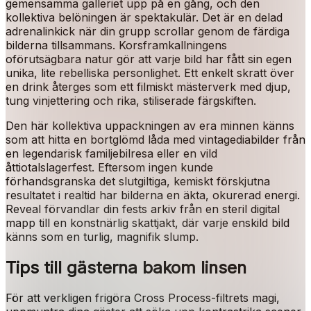
gemensamma galleriet upp på en gång, och den
kollektiva belöningen är spektakulär. Det är en delad
adrenalinkick när din grupp scrollar genom de färdiga
bilderna tillsammans. Korsframkallningens
oförutsägbara natur gör att varje bild har fått sin egen
unika, lite rebelliska personlighet. Ett enkelt skratt över
en drink återges som ett filmiskt mästerverk med djup,
tung vinjettering och rika, stiliserade färgskiften.
Den här kollektiva uppackningen av era minnen känns
som att hitta en bortglömd låda med vintagediabilder från
en legendarisk familjebilresa eller en vild
åttiotalslagerfest. Eftersom ingen kunde
förhandsgranska det slutgiltiga, kemiskt förskjutna
resultatet i realtid har bilderna en äkta, okurerad energi.
Reveal förvandlar din fests arkiv från en steril digital
mapp till en konstnärlig skattjakt, där varje enskild bild
känns som en turlig, magnifik slump.
Tips till gästerna bakom linsen
För att verkligen frigöra Cross Process-filtrets magi,