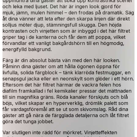
uppmuntra dina gäster att söka upp kontrastrika scener
och leka med ljuset. Det här är ingen look gjord för
mjuk, jämn, mulen himmel – den frodas på dramatik. Säg
åt dina vänner att leta efter den skarpa linjen där direkt
solljus möter djup, stämningsfull skugga. Den höjda
kontrasten och vinjetten som är inbyggd i det här filtret
griper tag i de kanterna och får dem att poppa, vilket
förvandlar ett vanligt bakgårdshörn till en högmodig,
energifylld bakgrund.
Färg är din absolut bästa vän med den här looken.
Påminn dina gäster om att hålla ögonen öppna för
livfulla, solida färgblock – tänk klarröda festmuggar, en
senapsgul jacka eller en neonskylt som glöder i ett hörn.
Eftersom det här filtret härmar de vackra felen hos
diafilm framkallad i fel kemikalier pressar det mättnaden
till sin magnifika gräns. Röda kanaler förskjuts och blå
böjs, vilket skapar en hyperverklig, drömlik palett som
får vardagsföremål att se ut som skivomslag. Råd dina
gäster att gå nära de färgglada detaljerna och låt filtret
göra det tunga jobbet.
Var slutligen inte rädd för mörkret. Vinjetteffekten