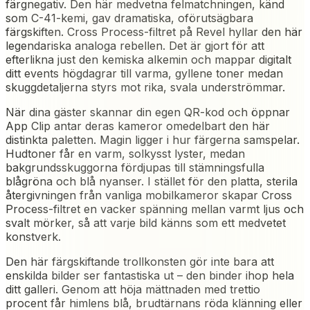
färgnegativ. Den här medvetna felmatchningen, känd
som C-41-kemi, gav dramatiska, oförutsägbara
färgskiften. Cross Process-filtret på Revel hyllar den här
legendariska analoga rebellen. Det är gjort för att
efterlikna just den kemiska alkemin och mappar digitalt
ditt events högdagrar till varma, gyllene toner medan
skuggdetaljerna styrs mot rika, svala underströmmar.
När dina gäster skannar din egen QR-kod och öppnar
App Clip antar deras kameror omedelbart den här
distinkta paletten. Magin ligger i hur färgerna samspelar.
Hudtoner får en varm, solkysst lyster, medan
bakgrundsskuggorna fördjupas till stämningsfulla
blågröna och blå nyanser. I stället för den platta, sterila
återgivningen från vanliga mobilkameror skapar Cross
Process-filtret en vacker spänning mellan varmt ljus och
svalt mörker, så att varje bild känns som ett medvetet
konstverk.
Den här färgskiftande trollkonsten gör inte bara att
enskilda bilder ser fantastiska ut – den binder ihop hela
ditt galleri. Genom att höja mättnaden med trettio
procent får himlens blå, brudtärnans röda klänning eller