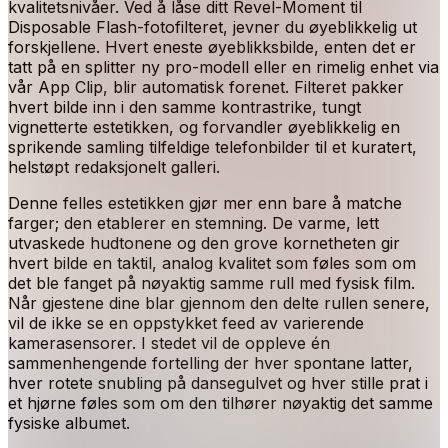
kvalitetsnivåer. Ved å låse ditt Revel-Moment til
Disposable Flash-fotofilteret, jevner du øyeblikkelig ut
forskjellene. Hvert eneste øyeblikksbilde, enten det er
tatt på en splitter ny pro-modell eller en rimelig enhet via
vår App Clip, blir automatisk forenet. Filteret pakker
hvert bilde inn i den samme kontrastrike, tungt
vignetterte estetikken, og forvandler øyeblikkelig en
sprikende samling tilfeldige telefonbilder til et kuratert,
helstøpt redaksjonelt galleri.
Denne felles estetikken gjør mer enn bare å matche
farger; den etablerer en stemning. De varme, lett
utvaskede hudtonene og den grove kornetheten gir
hvert bilde en taktil, analog kvalitet som føles som om
det ble fanget på nøyaktig samme rull med fysisk film.
Når gjestene dine blar gjennom den delte rullen senere,
vil de ikke se en oppstykket feed av varierende
kamerasensorer. I stedet vil de oppleve én
sammenhengende fortelling der hver spontane latter,
hver rotete snubling på dansegulvet og hver stille prat i
et hjørne føles som om den tilhører nøyaktig det samme
fysiske albumet.