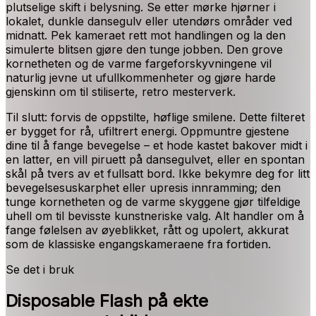
plutselige skift i belysning. Se etter mørke hjørner i
lokalet, dunkle dansegulv eller utendørs områder ved
midnatt. Pek kameraet rett mot handlingen og la den
simulerte blitsen gjøre den tunge jobben. Den grove
kornetheten og de varme fargeforskyvningene vil
naturlig jevne ut ufullkommenheter og gjøre harde
gjenskinn om til stiliserte, retro mesterverk.
Til slutt: forvis de oppstilte, høflige smilene. Dette filteret
er bygget for rå, ufiltrert energi. Oppmuntre gjestene
dine til å fange bevegelse – et hode kastet bakover midt i
en latter, en vill piruett på dansegulvet, eller en spontan
skål på tvers av et fullsatt bord. Ikke bekymre deg for litt
bevegelsesuskarphet eller upresis innramming; den
tunge kornetheten og de varme skyggene gjør tilfeldige
uhell om til bevisste kunstneriske valg. Alt handler om å
fange følelsen av øyeblikket, rått og upolert, akkurat
som de klassiske engangskameraene fra fortiden.
Se det i bruk
Disposable Flash på ekte