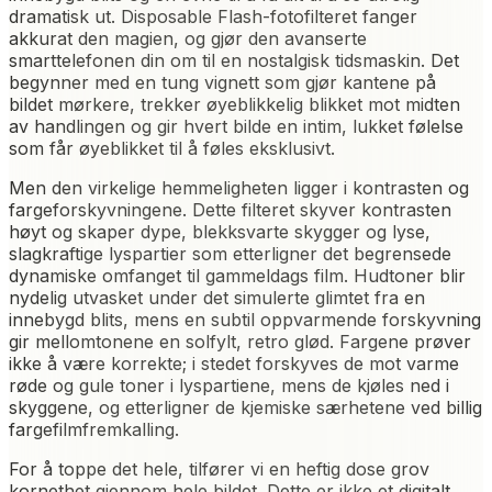
dramatisk ut. Disposable Flash-fotofilteret fanger
akkurat den magien, og gjør den avanserte
smarttelefonen din om til en nostalgisk tidsmaskin. Det
begynner med en tung vignett som gjør kantene på
bildet mørkere, trekker øyeblikkelig blikket mot midten
av handlingen og gir hvert bilde en intim, lukket følelse
som får øyeblikket til å føles eksklusivt.
Men den virkelige hemmeligheten ligger i kontrasten og
fargeforskyvningene. Dette filteret skyver kontrasten
høyt og skaper dype, blekksvarte skygger og lyse,
slagkraftige lyspartier som etterligner det begrensede
dynamiske omfanget til gammeldags film. Hudtoner blir
nydelig utvasket under det simulerte glimtet fra en
innebygd blits, mens en subtil oppvarmende forskyvning
gir mellomtonene en solfylt, retro glød. Fargene prøver
ikke å være korrekte; i stedet forskyves de mot varme
røde og gule toner i lyspartiene, mens de kjøles ned i
skyggene, og etterligner de kjemiske særhetene ved billig
fargefilmfremkalling.
For å toppe det hele, tilfører vi en heftig dose grov
kornethet gjennom hele bildet. Dette er ikke et digitalt