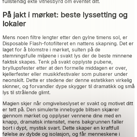
fullstendig ekte vitnesbyrd om eventet ditt.
På jakt i mørket: beste lyssetting og
lokaler
Mens noen filtre lengter etter den gylne timens sol, er
Disposable Flash-fotofilteret en nattens skapning. Det er
laget for å blomstre i mørket, sulten på de
stemningsfulle miljøene i svakt lys der de beste minnene
faktisk skapes. Tenk på svakt opplyste pubene,
bryllupsfester etter at den formelle middagen er over,
kjellerfester eller musikkfestivaler som pulserer under
neonskilt. Dette er stedene der denne estetikken virkelig
skinner, og forvandler dype skygger til dramatikk og små
lys til strålende glimt.
Magien skjer når omgivelseslyset er svakt og motivet ditt
er tett på. Den simulerte innebygde blitsen skjærer
gjennom mørket og opplyser vennene dine med en
knapp, dramatisk intensitet, mens bakgrunnen faller
bort i dypt, mystisk svart. Dette skaper en kraftfull
følelse av dybde og isolasjon, og får menneskene i