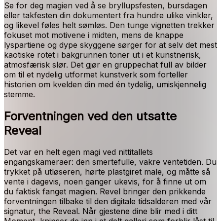
Se for deg magien ved å se bryllupsfesten, bursdagen
eller takfesten din dokumentert fra hundre ulike vinkler,
og likevel føles helt sømløs. Den tunge vignetten trekker
fokuset mot motivene i midten, mens de knappe
lyspartiene og dype skyggene sørger for at selv det mest
kaotiske rotet i bakgrunnen toner ut i et kunstnerisk,
atmosfærisk slør. Det gjør en gruppechat full av bilder
om til et nydelig utformet kunstverk som forteller
historien om kvelden din med én tydelig, umiskjennelig
stemme.
Forventningen ved den utsatte
Reveal
Det var en helt egen magi ved nittitallets
engangskameraer: den smertefulle, vakre ventetiden. Du
trykket på utløseren, hørte plastgiret male, og måtte så
vente i dagevis, noen ganger ukevis, for å finne ut om
du faktisk fanget magien. Revel bringer den prikkende
forventningen tilbake til den digitale tidsalderen med vår
signatur, the Reveal. Når gjestene dine blir med i ditt