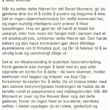
å føles levende.
Når du setter dette filteret for ditt Revel-Moment, gir du
gjestene dine lov til å slutte å posere og begynne å leke.
Det er ingen skjønnhetsmodus for selfie-kameraet her,
og ingen kunstig intelligens som prøver å fikse
lyssettingen. Hvis en gjest ler så hardt at bildet blir
uskarpt, eller hvis noen blir fanget midt i dansen med et
vilt ansiktsuttrykk, omfavner dette filteret det. Den harde
blitsen og den høye kontrasten gjør disse tilfeldige
øyeblikkene om til filmatisk gull, og får rå følelser til å se
utrolig kule og uanstrengt stilige ut.
Det er en tilbakevending til autentisk historiefortelling.
Fordi gjestene ikke trenger å laste ned en app eller
opprette en konto for å delta – de bare skanner, holder
telefonen mot taggen og knipser via App Clip –
forsvinner terskelen for å delta. De vil knipse bilder med
den samme bekymringsløse holdningen de hadde da de
sendte rundt et pappkamera ved middagsbordet. Når ditt
Moment er over og the Reveal låser opp det delte
galleriet, finner du ingen feed av kuraterte, identiske
selfies. I stedet oppdager du et rotete, gledesfylt og