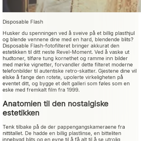
Disposable Flash
Husker du spenningen ved å sveive på et billig plasthjul
og blende vennene dine med en hard, blendende blits?
Disposable Flash-fotofilteret bringer akkurat den
estetikken til ditt neste Revel-Moment. Ved å vaske ut
hudtoner, tilføre tung kornethet og ramme inn bilder
med mørke vignetter, forvandler dette filteret moderne
telefonbilder til autentiske retro-skatter. Gjestene dine vil
elske å fange den rotete, upolerte virkeligheten på
eventet ditt, og bygge et delt galleri som føles som en
eske med fremkalt film fra 1999.
Anatomien til den nostalgiske
estetikken
Tenk tilbake på de der pappengangskameraene fra
nittitallet. De hadde en billig plastlinse, en bitteliten
innebygd blits og en evne til å få alt til å se utrolig