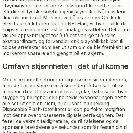
støymønster – det er en rå, teksturert kornethet som
etterligner fysiske sølvhalogenidkrystaller. Når gjestene
dine blir med i ditt Moment ved å skanne en QR-kode
eller holde telefonen mot en NFC-tag, vil hvert bilde de
knipser bære denne taktile, analoge kvaliteten. Det er en
visuell oppskrift laget for å få det vanlige til å føles
ekstraordinært, og forvandler enkle øyeblikksbilder til
tidløse artefakter som ser ut som om de ble fremkalt i et
mørkerom snarere enn gjengitt på en skjerm.
Omfavn skjønnheten i det ufullkomne
Moderne smarttelefoner er ingeniørmessige underverk,
men de har en vane med å suge den rå følelsen ut av
minnene dine. De jevner ut hver rynke, balanserer hver
skygge og beregner den perfekte eksponeringen helt til
alle ser ut som en steril, airbrushet mannekeng.
Disposable Flash-fotofilteret er den perfekte motgiften
mot denne overprosesserte digitale perfeksjonen. Det
feirer de vakre tilfeldighetene, de rå følelsene og de
spontane brøkdelene av sekunder som får festen din til