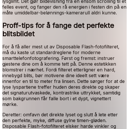
lysglimt. Det gjør bildevisning fra en ensom scrolling til et
felles event, og fanger den rå energien i festen din på en
måte umiddelbar-belønnings-kamerarull aldri kunne.
Proff-tips for å fange det perfekte
blitsbildet
For å få aller mest ut av Disposable Flash-fotofilteret,
må du kaste ut standardreglene for moderne
smarttelefonfotografering. Først og fremst: instruer
gjestene dine om å komme tett på. Denne estetikken
blomstrer i nærhet. Fordi filteret etterligner en hard,
innebygd blits, bør motivene dine ideelt sett være
innenfor en til to meter fra linsen. Dette sørger for at de
lyse lyspartiene treffer huden deres direkte og skaper
det signaturutvaskede, kontrastrike uttrykket, samtidig
som bakgrunnen får falle bort i et dypt, vignettert
mørke.
Deretter: omfavn det direkte lyset og slutt å lete etter
den perfekte, myke, diffuse gylne timen-gløden.
Disposable Flash-fotofilteret elsker harde vinkler og