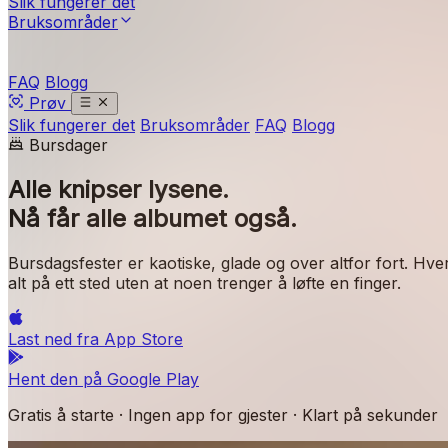
Slik fungerer det
Bruksområder
FAQ
Blogg
Prøv
Slik fungerer det
Bruksområder
FAQ
Blogg
Bursdager
Alle knipser lysene.
Nå får alle albumet også.
Bursdagsfester er kaotiske, glade og over altfor fort. Hv
alt på ett sted uten at noen trenger å løfte en finger.
Last ned fra
App Store
Hent den på
Google Play
Gratis å starte · Ingen app for gjester · Klart på sekunder