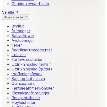
Gender reveal-fester
Se alle
Bruksområder
Bryllup
Bursdager
Babyshower
Avslutninger
Ferier
Bedriftsarrangementer
Jubileer
Forlovelsesfester
Utdrikningslag (jenter)
Utdrikningslag (gutter)
Innflyttingsfester
Bar- og bat mitzva
Quinceañera
Familiesammenkomster
Klassegjenforeninger
Pensjonistfester
Høytidsfester