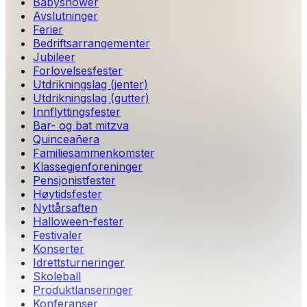
Babyshower
Avslutninger
Ferier
Bedriftsarrangementer
Jubileer
Forlovelsesfester
Utdrikningslag (jenter)
Utdrikningslag (gutter)
Innflyttingsfester
Bar- og bat mitzva
Quinceañera
Familiesammenkomster
Klassegjenforeninger
Pensjonistfester
Høytidsfester
Nyttårsaften
Halloween-fester
Festivaler
Konserter
Idrettsturneringer
Skoleball
Produktlanseringer
Konferanser