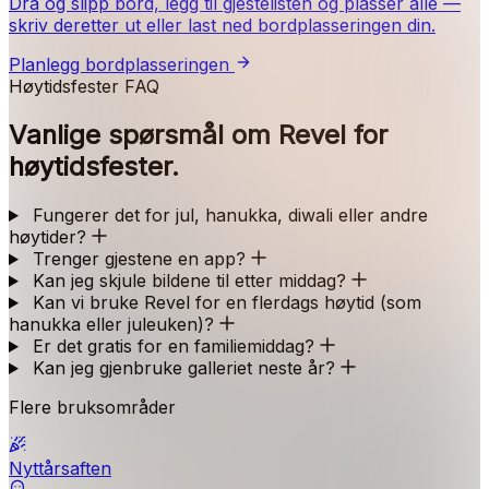
Dra og slipp bord, legg til gjestelisten og plasser alle —
skriv deretter ut eller last ned bordplasseringen din.
Planlegg bordplasseringen
Høytidsfester FAQ
Vanlige spørsmål om Revel for
høytidsfester.
Fungerer det for jul, hanukka, diwali eller andre
høytider?
Trenger gjestene en app?
Kan jeg skjule bildene til etter middag?
Kan vi bruke Revel for en flerdags høytid (som
hanukka eller juleuken)?
Er det gratis for en familiemiddag?
Kan jeg gjenbruke galleriet neste år?
Flere bruksområder
Nyttårsaften