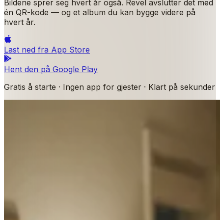
Bildene sprer seg hvert år også. Revel avslutter det med
én QR-kode — og et album du kan bygge videre på
hvert år.
Last ned fra
App Store
Hent den på
Google Play
Gratis å starte · Ingen app for gjester · Klart på sekunder