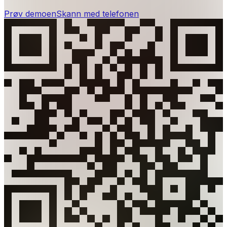
Prøv demoen
Skann med telefonen