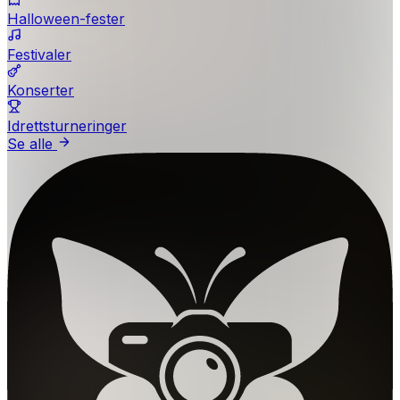
Halloween-fester
Festivaler
Konserter
Idrettsturneringer
Se alle