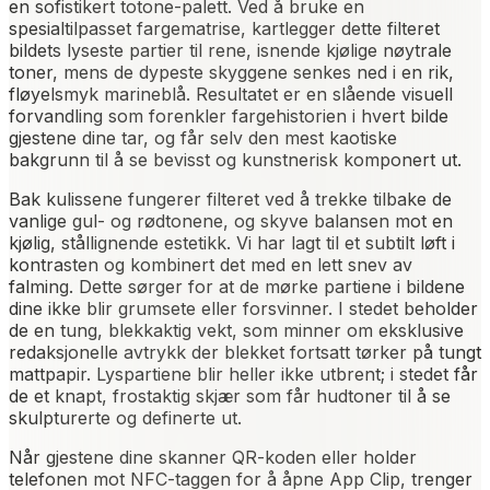
en sofistikert totone-palett. Ved å bruke en
spesialtilpasset fargematrise, kartlegger dette filteret
bildets lyseste partier til rene, isnende kjølige nøytrale
toner, mens de dypeste skyggene senkes ned i en rik,
fløyelsmyk marineblå. Resultatet er en slående visuell
forvandling som forenkler fargehistorien i hvert bilde
gjestene dine tar, og får selv den mest kaotiske
bakgrunn til å se bevisst og kunstnerisk komponert ut.
Bak kulissene fungerer filteret ved å trekke tilbake de
vanlige gul- og rødtonene, og skyve balansen mot en
kjølig, stållignende estetikk. Vi har lagt til et subtilt løft i
kontrasten og kombinert det med en lett snev av
falming. Dette sørger for at de mørke partiene i bildene
dine ikke blir grumsete eller forsvinner. I stedet beholder
de en tung, blekkaktig vekt, som minner om eksklusive
redaksjonelle avtrykk der blekket fortsatt tørker på tungt
mattpapir. Lyspartiene blir heller ikke utbrent; i stedet får
de et knapt, frostaktig skjær som får hudtoner til å se
skulpturerte og definerte ut.
Når gjestene dine skanner QR-koden eller holder
telefonen mot NFC-taggen for å åpne App Clip, trenger