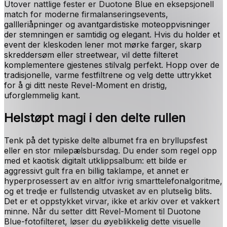
Utover nattlige fester er Duotone Blue en eksepsjonell
match for moderne firmalanseringsevents,
gallleriåpninger og avantgardistiske moteoppvisninger
der stemningen er samtidig og elegant. Hvis du holder et
event der kleskoden lener mot mørke farger, skarp
skreddersøm eller streetwear, vil dette filteret
komplementere gjestenes stilvalg perfekt. Hopp over de
tradisjonelle, varme festfiltrene og velg dette uttrykket
for å gi ditt neste Revel-Moment en dristig,
uforglemmelig kant.
Helstøpt magi i den delte rullen
Tenk på det typiske delte albumet fra en bryllupsfest
eller en stor milepælsbursdag. Du ender som regel opp
med et kaotisk digitalt utklippsalbum: ett bilde er
aggressivt gult fra en billig taklampe, et annet er
hyperprosessert av en altfor ivrig smarttelefonalgoritme,
og et tredje er fullstendig utvasket av en plutselig blits.
Det er et oppstykket virvar, ikke et arkiv over et vakkert
minne. Når du setter ditt Revel-Moment til Duotone
Blue-fotofilteret, løser du øyeblikkelig dette visuelle