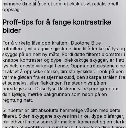
minnene dine til å se ut som et eksklusivt redaksjonelt
oppslag.
Proff-tips for å fange kontrastrike
bilder
For å virkelig låse opp kraften i Duotone Blue-
fotofilteret, vil du guide gjestene dine til å tenke på lys og
skygge på en helt ny måte. Fordi dette filteret blomstrer i
knappe kontraster og dype, blekkaktige skygger, er flatt
lys dets eneste virkelige fiende. Oppmuntre gjestene dine
til aktivt å oppsøke sterke, direkte lyskilder. Tenk på den
varme gløden fra et stjerneskudd, den skarpe strålen fra
et scenelys, eller flakkingen fra stearinlys på en
bursdagskake. Disse lyse flekkene vil skjære gjennom
den kjølige, mørke bakgrunnen som neon på en
regntung natt.
Silhuetter er ditt absolutte hemmelige våpen med dette
filteret. Siden skyggene skyves inn i rike, dype blåfarger,
blir ethvert motiv som står mellom kameraet og en sterk
lyskilde et øyeblikkelig kunstverk. La gjestene dine knipse