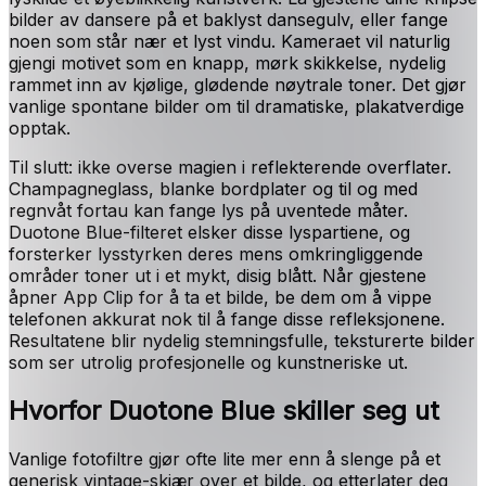
bilder av dansere på et baklyst dansegulv, eller fange
noen som står nær et lyst vindu. Kameraet vil naturlig
gjengi motivet som en knapp, mørk skikkelse, nydelig
rammet inn av kjølige, glødende nøytrale toner. Det gjør
vanlige spontane bilder om til dramatiske, plakatverdige
opptak.
Til slutt: ikke overse magien i reflekterende overflater.
Champagneglass, blanke bordplater og til og med
regnvåt fortau kan fange lys på uventede måter.
Duotone Blue-filteret elsker disse lyspartiene, og
forsterker lysstyrken deres mens omkringliggende
områder toner ut i et mykt, disig blått. Når gjestene
åpner App Clip for å ta et bilde, be dem om å vippe
telefonen akkurat nok til å fange disse refleksjonene.
Resultatene blir nydelig stemningsfulle, teksturerte bilder
som ser utrolig profesjonelle og kunstneriske ut.
Hvorfor Duotone Blue skiller seg ut
Vanlige fotofiltre gjør ofte lite mer enn å slenge på et
generisk vintage-skjær over et bilde, og etterlater deg