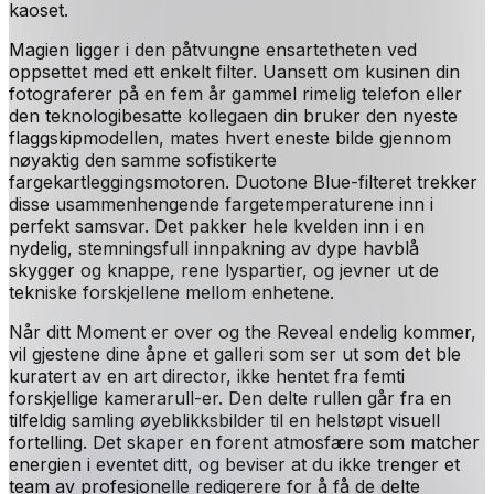
kaoset.
Magien ligger i den påtvungne ensartetheten ved
oppsettet med ett enkelt filter. Uansett om kusinen din
fotograferer på en fem år gammel rimelig telefon eller
den teknologibesatte kollegaen din bruker den nyeste
flaggskipmodellen, mates hvert eneste bilde gjennom
nøyaktig den samme sofistikerte
fargekartleggingsmotoren. Duotone Blue-filteret trekker
disse usammenhengende fargetemperaturene inn i
perfekt samsvar. Det pakker hele kvelden inn i en
nydelig, stemningsfull innpakning av dype havblå
skygger og knappe, rene lyspartier, og jevner ut de
tekniske forskjellene mellom enhetene.
Når ditt Moment er over og the Reveal endelig kommer,
vil gjestene dine åpne et galleri som ser ut som det ble
kuratert av en art director, ikke hentet fra femti
forskjellige kamerarull-er. Den delte rullen går fra en
tilfeldig samling øyeblikksbilder til en helstøpt visuell
fortelling. Det skaper en forent atmosfære som matcher
energien i eventet ditt, og beviser at du ikke trenger et
team av profesjonelle redigerere for å få de delte