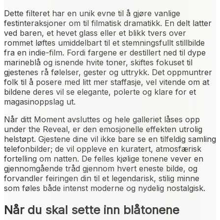
Dette filteret har en unik evne til å gjøre vanlige
festinteraksjoner om til filmatisk dramatikk. En delt latter
ved baren, et hevet glass eller et blikk tvers over
rommet løftes umiddelbart til et stemningsfullt stillbilde
fra en indie-film. Fordi fargene er destillert ned til dype
marineblå og isnende hvite toner, skiftes fokuset til
gjestenes rå følelser, gester og uttrykk. Det oppmuntrer
folk til å posere med litt mer staffasje, vel vitende om at
bildene deres vil se elegante, polerte og klare for et
magasinoppslag ut.
Når ditt Moment avsluttes og hele galleriet låses opp
under the Reveal, er den emosjonelle effekten utrolig
helstøpt. Gjestene dine vil ikke bare se en tilfeldig samling
telefonbilder; de vil oppleve en kuratert, atmosfærisk
fortelling om natten. De felles kjølige tonene vever en
gjennomgående tråd gjennom hvert eneste bilde, og
forvandler feiringen din til et legendarisk, stilig minne
som føles både intenst moderne og nydelig nostalgisk.
Når du skal sette inn blåtonene