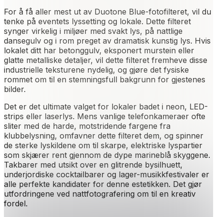
For å få aller mest ut av Duotone Blue-fotofilteret, vil du
tenke på eventets lyssetting og lokale. Dette filteret
synger virkelig i miljøer med svakt lys, på nattlige
dansegulv og i rom preget av dramatisk kunstig lys. Hvis
lokalet ditt har betonggulv, eksponert murstein eller
glatte metalliske detaljer, vil dette filteret fremheve disse
industrielle teksturene nydelig, og gjøre det fysiske
rommet om til en stemningsfull bakgrunn for gjestenes
bilder.
Det er det ultimate valget for lokaler badet i neon, LED-
strips eller laserlys. Mens vanlige telefonkameraer ofte
sliter med de harde, motstridende fargene fra
klubbelysning, omfavner dette filteret dem, og spinner
de sterke lyskildene om til skarpe, elektriske lyspartier
som skjærer rent gjennom de dype marineblå skyggene.
Takbarer med utsikt over en glitrende bysilhuett,
underjordiske cocktailbarer og lager-musikkfestivaler er
alle perfekte kandidater for denne estetikken. Det gjør
utfordringene ved nattfotografering om til en kreativ
fordel.