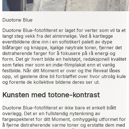
Duotone Blue
Duotone Blue-fotofilteret er laget for verter som vil ta et
langt steg vekk fra det alminnelige. Ved å kartlegge
eventbildene dine inn i en sofistikert palett av dype
blåfarger og knappe, kjølige nøytrale toner, fjerner det
distraherende farger for å fokusere på rå energi og
form. Det gir hvert bilde en helstøpt, redaksjonell kvalitet
som føles mer som en indie-filmplakat enn et vanlig
festbilde. Når ditt Moment er over og the Reveal låses
opp, vil gjestene dine bli forbløffet over hvor utrolig kule
og forente de kollektive bildene deres ser ut.
Kunsten med totone-kontrast
Duotone Blue-fotofilteret er ikke bare et enkelt blått
overlegg. Det er en fullstendig nytenkning av
fargespekteret for ditt Moment, omhyggelig utformet for
å fjerne distraherende varme toner og erstatte dem med