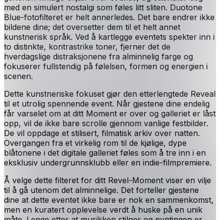
med en simulert nostalgi som føles litt sliten. Duotone
Blue-fotofilteret er helt annerledes. Det bare endrer ikke
bildene dine; det oversetter dem til et helt annet
kunstnerisk språk. Ved å kartlegge eventets spekter inn i
to distinkte, kontrastrike toner, fjerner det de
hverdagslige distraksjonene fra alminnelig farge og
fokuserer fullstendig på følelsen, formen og energien i
scenen.
Dette kunstneriske fokuset gjør den etterlengtede Reveal
til et utrolig spennende event. Når gjestene dine endelig
får varselet om at ditt Moment er over og galleriet er låst
opp, vil de ikke bare scrolle gjennom vanlige festbilder.
De vil oppdage et stilisert, filmatisk arkiv over natten.
Overgangen fra et virkelig rom til de kjølige, dype
blåtonene i det digitale galleriet føles som å tre inn i en
eksklusiv undergrunnsklubb eller en indie-filmpremiere.
Å velge dette filteret for ditt Revel-Moment viser en vilje
til å gå utenom det alminnelige. Det forteller gjestene
dine at dette eventet ikke bare er nok en sammenkomst,
men en kuratert opplevelse verdt å huske på en unik
måte. Lenge etter at musikken stilner og pyntingen er