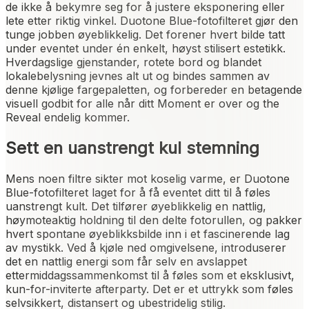
de ikke å bekymre seg for å justere eksponering eller
lete etter riktig vinkel. Duotone Blue-fotofilteret gjør den
tunge jobben øyeblikkelig. Det forener hvert bilde tatt
under eventet under én enkelt, høyst stilisert estetikk.
Hverdagslige gjenstander, rotete bord og blandet
lokalebelysning jevnes alt ut og bindes sammen av
denne kjølige fargepaletten, og forbereder en betagende
visuell godbit for alle når ditt Moment er over og the
Reveal endelig kommer.
Sett en uanstrengt kul stemning
Mens noen filtre sikter mot koselig varme, er Duotone
Blue-fotofilteret laget for å få eventet ditt til å føles
uanstrengt kult. Det tilfører øyeblikkelig en nattlig,
høymoteaktig holdning til den delte fotorullen, og pakker
hvert spontane øyeblikksbilde inn i et fascinerende lag
av mystikk. Ved å kjøle ned omgivelsene, introduserer
det en nattlig energi som får selv en avslappet
ettermiddagssammenkomst til å føles som et eksklusivt,
kun-for-inviterte afterparty. Det er et uttrykk som føles
selvsikkert, distansert og ubestridelig stilig.