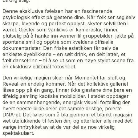
utrolig stilig.
Denne eksklusive følelsen har en fascinerende
psykologisk effekt på gjestene dine. Når folk ser seg selv
skarpe, levende og perfekt opplyst, skyter selvtilliten i
været. Gjester som vanligvis er kamerasky, finner
plutselig på å hanke inn venner til gruppebilder, jakte på
spontane smil og opptre som kveldens offisielle
dokumentarister. Den friske estetikken får selv de
enkleste øyeblikkene – en sølt drink, en delt latter, et
fælt dansetrinn – til å se ut som en nøye stylet scene fra
en eksklusiv editorial fotoshoot.
Den virkelige magien skjer når Momentet tar slutt og
Reveal-en endelig kommer. Når det kollektive galleriet
låses opp på én gang, finner ikke gjestene dine bare en
tilfeldig samling kaotiske mobilbilder. I stedet oppdager
de en sammenhengende, energisk visuell fortelling der
hvert eneste bilde deler det samme dristige, polerte
DNA-et. Det føles som å bla gjennom et blankt magasin
viet utelukkende til festen din, og etterlater alle med det
varige inntrykket av at de var del av noe virkelig
spektakulært.