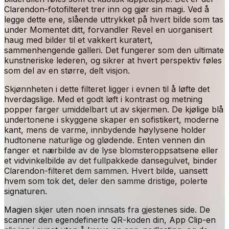
Clarendon-fotofilteret trer inn og gjør sin magi. Ved å
legge dette ene, slående uttrykket på hvert bilde som tas
under Momentet ditt, forvandler Revel en uorganisert
haug med bilder til et vakkert kuratert,
sammenhengende galleri. Det fungerer som den ultimate
kunstneriske lederen, og sikrer at hvert perspektiv føles
som del av en større, delt visjon.
Skjønnheten i dette filteret ligger i evnen til å løfte det
hverdagslige. Med et godt løft i kontrast og metning
popper farger umiddelbart ut av skjermen. De kjølige blå
undertonene i skyggene skaper en sofistikert, moderne
kant, mens de varme, innbydende høylysene holder
hudtonene naturlige og glødende. Enten vennen din
fanger et nærbilde av de lyse blomsteroppsatsene eller
et vidvinkelbilde av det fullpakkede dansegulvet, binder
Clarendon-filteret dem sammen. Hvert bilde, uansett
hvem som tok det, deler den samme dristige, polerte
signaturen.
Magien skjer uten noen innsats fra gjestenes side. De
scanner den egendefinerte QR-koden din, App Clip-en