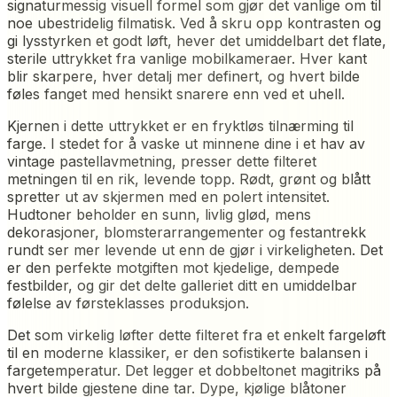
signaturmessig visuell formel som gjør det vanlige om til
noe ubestridelig filmatisk. Ved å skru opp kontrasten og
gi lysstyrken et godt løft, hever det umiddelbart det flate,
sterile uttrykket fra vanlige mobilkameraer. Hver kant
blir skarpere, hver detalj mer definert, og hvert bilde
føles fanget med hensikt snarere enn ved et uhell.
Kjernen i dette uttrykket er en fryktløs tilnærming til
farge. I stedet for å vaske ut minnene dine i et hav av
vintage pastellavmetning, presser dette filteret
metningen til en rik, levende topp. Rødt, grønt og blått
spretter ut av skjermen med en polert intensitet.
Hudtoner beholder en sunn, livlig glød, mens
dekorasjoner, blomsterarrangementer og festantrekk
rundt ser mer levende ut enn de gjør i virkeligheten. Det
er den perfekte motgiften mot kjedelige, dempede
festbilder, og gir det delte galleriet ditt en umiddelbar
følelse av førsteklasses produksjon.
Det som virkelig løfter dette filteret fra et enkelt fargeløft
til en moderne klassiker, er den sofistikerte balansen i
fargetemperatur. Det legger et dobbeltonet magitriks på
hvert bilde gjestene dine tar. Dype, kjølige blåtoner