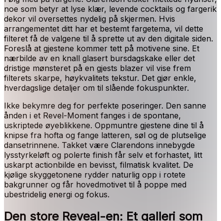
noe som betyr at lyse klær, levende cocktails og fargerik
dekor vil oversettes nydelig på skjermen. Hvis
arrangementet ditt har et bestemt fargetema, vil dette
filteret få de valgene til å sprette ut av den digitale siden.
Foreslå at gjestene kommer tett på motivene sine. Et
nærbilde av en knall glasert bursdagskake eller det
dristige mønsteret på en gjests blazer vil vise frem
filterets skarpe, høykvalitets tekstur. Det gjør enkle,
hverdagslige detaljer om til slående fokuspunkter.
Ikke bekymre deg for perfekte poseringer. Den sanne
ånden i et Revel-Moment fanges i de spontane,
uskriptede øyeblikkene. Oppmuntre gjestene dine til å
knipse fra hofta og fange latteren, søl og de plutselige
dansetrinnene. Takket være Clarendons innebygde
lysstyrkeløft og polerte finish får selv et forhastet, litt
uskarpt actionbilde en bevisst, filmatisk kvalitet. De
kjølige skyggetonene rydder naturlig opp i rotete
bakgrunner og får hovedmotivet til å poppe med
ubestridelig energi og fokus.
Den store Reveal-en: Et galleri som