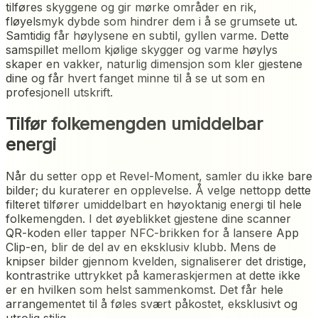
tilføres skyggene og gir mørke områder en rik,
fløyelsmyk dybde som hindrer dem i å se grumsete ut.
Samtidig får høylysene en subtil, gyllen varme. Dette
samspillet mellom kjølige skygger og varme høylys
skaper en vakker, naturlig dimensjon som kler gjestene
dine og får hvert fanget minne til å se ut som en
profesjonell utskrift.
Tilfør folkemengden umiddelbar
energi
Når du setter opp et Revel-Moment, samler du ikke bare
bilder; du kuraterer en opplevelse. Å velge nettopp dette
filteret tilfører umiddelbart en høyoktanig energi til hele
folkemengden. I det øyeblikket gjestene dine scanner
QR-koden eller tapper NFC-brikken for å lansere App
Clip-en, blir de del av en eksklusiv klubb. Mens de
knipser bilder gjennom kvelden, signaliserer det dristige,
kontrastrike uttrykket på kameraskjermen at dette ikke
er en hvilken som helst sammenkomst. Det får hele
arrangementet til å føles svært påkostet, eksklusivt og