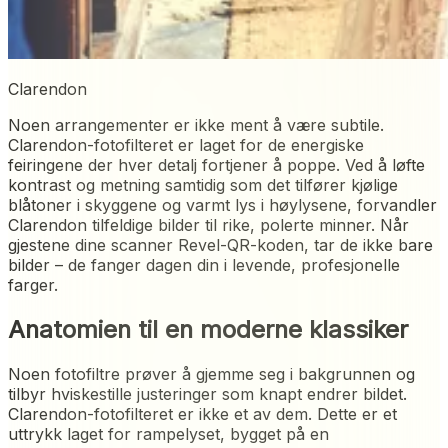
Clarendon
Noen arrangementer er ikke ment å være subtile.
Clarendon-fotofilteret er laget for de energiske
feiringene der hver detalj fortjener å poppe. Ved å løfte
kontrast og metning samtidig som det tilfører kjølige
blåtoner i skyggene og varmt lys i høylysene, forvandler
Clarendon tilfeldige bilder til rike, polerte minner. Når
gjestene dine scanner Revel-QR-koden, tar de ikke bare
bilder – de fanger dagen din i levende, profesjonelle
farger.
Anatomien til en moderne klassiker
Noen fotofiltre prøver å gjemme seg i bakgrunnen og
tilbyr hviskestille justeringer som knapt endrer bildet.
Clarendon-fotofilteret er ikke et av dem. Dette er et
uttrykk laget for rampelyset, bygget på en