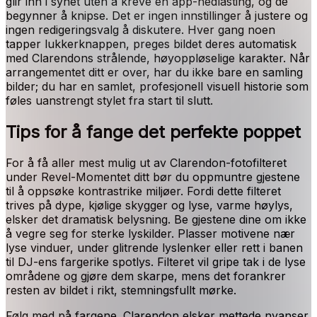
glir inn i synet uten å kreve en app-nedlasting, og de
begynner å knipse. Det er ingen innstillinger å justere og
ingen redigeringsvalg å diskutere. Hver gang noen
tapper lukkerknappen, preges bildet deres automatisk
med Clarendons strålende, høyoppløselige karakter. Når
arrangementet ditt er over, har du ikke bare en samling
bilder; du har en samlet, profesjonell visuell historie som
føles uanstrengt stylet fra start til slutt.
Tips for å fange det perfekte poppet
For å få aller mest mulig ut av Clarendon-fotofilteret
under Revel-Momentet ditt bør du oppmuntre gjestene
til å oppsøke kontrastrike miljøer. Fordi dette filteret
trives på dype, kjølige skygger og lyse, varme høylys,
elsker det dramatisk belysning. Be gjestene dine om ikke
å vegre seg for sterke lyskilder. Plasser motivene nær
lyse vinduer, under glitrende lyslenker eller rett i banen
til DJ-ens fargerike spotlys. Filteret vil gripe tak i de lyse
områdene og gjøre dem skarpe, mens det forankrer
resten av bildet i rikt, stemningsfullt mørke.
Følg med på fargene. Clarendon elsker mettede nyanser,