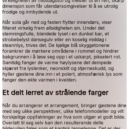
virkeligheten av midtdagssol og meisler ut en ren, skarp
dimensjon som får utendørsomgivelser til å se utrolig
frodige og innbydende ut.
Når sola går ned og festen flytter innendørs, viser
filteret virkelig frem allsidigheten sin. Under det
stemningsfulle, blandede lyset i en dunkel bar, et
strobebelyst dansegulv eller en koselig middag i
stearinlys, trives det. De kjølige blå skyggetonene
forankrer de mørkere områdene i rommet og hindrer
bakgrunnen i å løse seg opp i et uskarpt, pikselert rot.
Samtidig fanger de varme høylysene det dempede
skjæret fra lyslenker, neonskilt og stjerneskudd, og
hyller gjestene dine inn i et polert, atmosfærisk lys som
fanger den ekte varmen i kvelden.
Et delt lerret av strålende farger
Når du arrangerer et arrangement, bringer gjestene dine
med seg ulike perspektiver, ulike telefonmodeller og vilt
forskjellige oppfatninger av hva som utgjør et godt bilde.
Overlatt til seg selv kan den resulterende delte
bilderullen føles som et kaotisk lappeteppe. Det er der