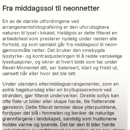
Fra middagssol til neonnetter
En av de største utfordringene ved
arrangementsfotografering er den uforutsigbare
naturen til lyset i lokalet. Heldigvis er dette filteret en
arbeidshest som presterer nydelig under nesten alle
forhold, og som sømløst går fra middagssol til neon-
gjennomvåte netter. Det bruker den innebygde
lysstyrke- og kontrastjusteringen til å redde vanskelige
lyssituasjoner, og sikrer at hvert bilde som tas under
Revel-Momentet ditt, ser balansert, klart og friskt ut,
uansett når eller hvor det ble tatt.
Under utendørs ettermiddagsarrangementer, som en
solrik hagebursdag eller en bryllupsseremoni ved
stranden, gjør filteret underverker. Direkte sollys kan
ofte flate ut bilder eller skape harde, lite flatterende
gjenskinn. Dette filteret temmer disse ytterpunktene,
fordyper det blå i himmelen og beriker de naturlige
grønnfargene i landskapet, samtidig som hudtonene
holdes varme og lysende. Det tar den til tider harde