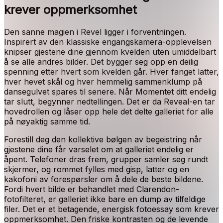
krever oppmerksomhet
Den sanne magien i Revel ligger i forventningen.
Inspirert av den klassiske engangskamera-opplevelsen
knipser gjestene dine gjennom kvelden uten umiddelbart
å se alle andres bilder. Det bygger seg opp en deilig
spenning etter hvert som kvelden går. Hver fanget latter,
hver hevet skål og hver hemmelig sammenklump på
dansegulvet spares til senere. Når Momentet ditt endelig
tar slutt, begynner nedtellingen. Det er da Reveal-en tar
hovedrollen og låser opp hele det delte galleriet for alle
på nøyaktig samme tid.
Forestill deg den kollektive bølgen av begeistring når
gjestene dine får varselet om at galleriet endelig er
åpent. Telefoner dras frem, grupper samler seg rundt
skjermer, og rommet fylles med gisp, latter og en
kakofoni av forespørsler om å dele de beste bildene.
Fordi hvert bilde er behandlet med Clarendon-
fotofilteret, er galleriet ikke bare en dump av tilfeldige
filer. Det er et betagende, energisk fotoessay som krever
oppmerksomhet. Den friske kontrasten og de levende