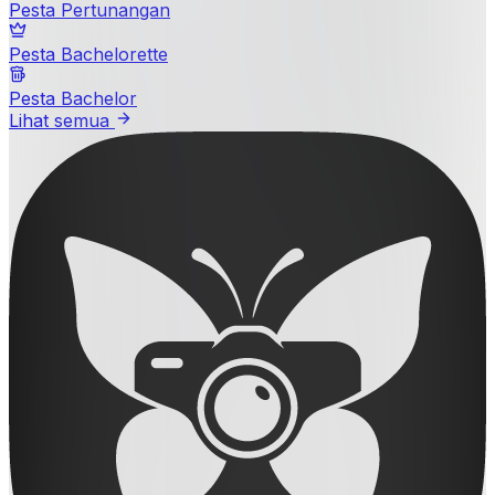
Pesta Pertunangan
Pesta Bachelorette
Pesta Bachelor
Lihat semua