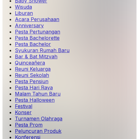
Baby Shower
Wisuda
Liburan
Acara Perusahaan
Anniversary
Pesta Pertunangan
Pesta Bachelorette
Pesta Bachelor
Syukuran Rumah Baru
Bar & Bat Mitzvah
Quinceañera
Reuni Keluarga
Reuni Sekolah
Pesta Pensiun
Pesta Hari Raya
Malam Tahun Baru
Pesta Halloween
Festival
Konser
Turnamen Olahraga
Pesta Prom
Peluncuran Produk
Konferensi