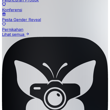
Peluncuran Produk
Konferensi
Pesta Gender Reveal
Pernikahan
Lihat semua