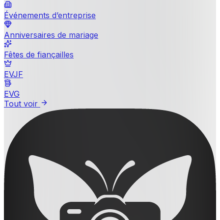
Événements d’entreprise
Anniversaires de mariage
Fêtes de fiançailles
EVJF
EVG
Tout voir