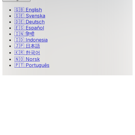
🇬🇧
English
🇸🇪
Svenska
🇩🇪
Deutsch
🇪🇸
Español
🇮🇳
हिन्दी
🇮🇩
Indonesia
🇯🇵
日本語
🇰🇷
한국어
🇳🇴
Norsk
🇵🇹
Português