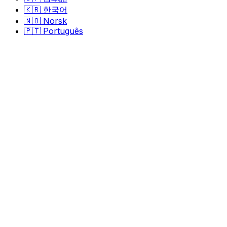
🇰🇷
한국어
🇳🇴
Norsk
🇵🇹
Português