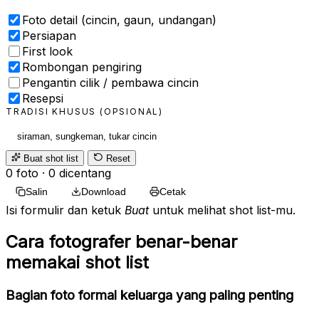
Foto detail (cincin, gaun, undangan)
Persiapan
First look
Rombongan pengiring
Pengantin cilik / pembawa cincin
Resepsi
TRADISI KHUSUS (OPSIONAL)
Buat shot list
Reset
0
foto
·
0
dicentang
Salin
Download
Cetak
Isi formulir dan ketuk
Buat
untuk melihat shot list-mu.
Cara fotografer benar-benar
memakai shot list
Bagian foto formal keluarga yang paling penting