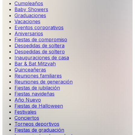
Cumpleaños
Baby Showers
Graduaciones
Vacaciones
Eventos corporativos
Aniversarios
Fiestas de compromiso
Despedidas de soltera
Despedidas de soltero
Inauguraciones de casa
Bar & Bat Mitzvah
Quinceañeras
Reuniones familiares
Reuniones de generación
Fiestas de jubilación
Fiestas navideñas
Año Nuevo
Fiestas de Halloween
Festivales
Conciertos
Torneos deportivos
Fiestas de graduación