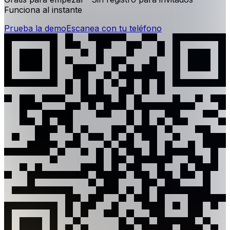
Funciona al instante
Prueba la demo
Escanea con tu teléfono