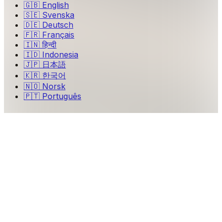
🇬🇧
English
🇸🇪
Svenska
🇩🇪
Deutsch
🇫🇷
Français
🇮🇳
हिन्दी
🇮🇩
Indonesia
🇯🇵
日本語
🇰🇷
한국어
🇳🇴
Norsk
🇵🇹
Português