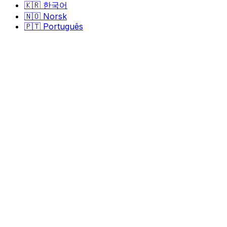
🇰🇷
한국어
🇳🇴
Norsk
🇵🇹
Português