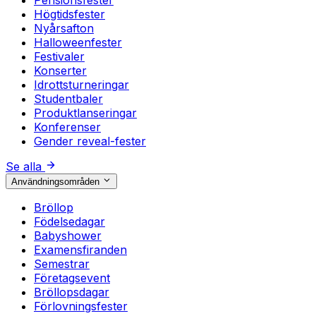
Pensionsfester
Högtidsfester
Nyårsafton
Halloweenfester
Festivaler
Konserter
Idrottsturneringar
Studentbaler
Produktlanseringar
Konferenser
Gender reveal-fester
Se alla
Användningsområden
Bröllop
Födelsedagar
Babyshower
Examensfiranden
Semestrar
Företagsevent
Bröllopsdagar
Förlovningsfester