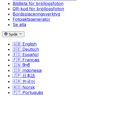
Bildlista för bröllopsfoton
QR-kod för bröllopsfoton
Bordsplaceringsverktyg
Fotojaktsgenerator
Se alla
Språk
🇬🇧
English
🇩🇪
Deutsch
🇪🇸
Español
🇫🇷
Français
🇮🇳
हिन्दी
🇮🇩
Indonesia
🇯🇵
日本語
🇰🇷
한국어
🇳🇴
Norsk
🇵🇹
Português