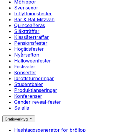
Möhippor
Svensexor
Inflyttningsfester
Bar & Bat Mitzvah
Quinceañeras
Släktträffar
Klassåterträffar
Pensionsfester
Högtidsfester
Nyårsafton
Halloweenfester
Festivaler
Konserter
Idrottsturneringar
Studentbaler
Produktlanseringar
Konferenser
Gender reveal-fester
Se alla
Gratisverktyg
Hashtaggsgenerator för bröllop