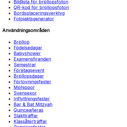
Bildlista för bröllopsfoton
QR-kod för bröllopsfoton
Bordsplaceringsverktyg
Fotojaktsgenerator
Användningsområden
Bröllop
Födelsedagar
Babyshower
Examensfiranden
Semestrar
Företagsevent
Bröllopsdagar
Förlovningsfester
Möhippor
Svensexor
Inflyttningsfester
Bar & Bat Mitzvah
Quinceañeras
Släktträffar
Klassåterträffar