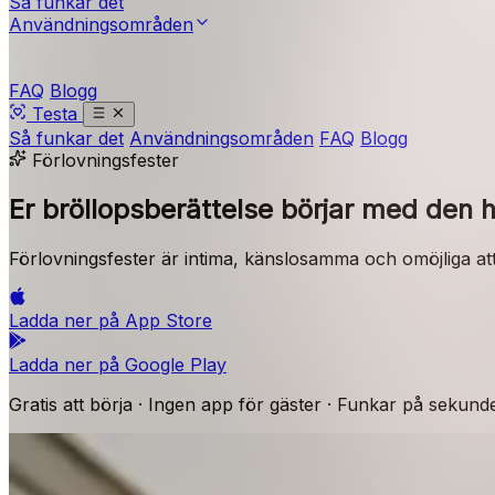
Så funkar det
Användningsområden
FAQ
Blogg
Testa
Så funkar det
Användningsområden
FAQ
Blogg
Förlovningsfester
Er bröllopsberättelse börjar
med den hä
Förlovningsfester är intima, känslosamma och omöjliga att fot
Ladda ner på
App Store
Ladda ner på
Google Play
Gratis att börja · Ingen app för gäster · Funkar på sekund