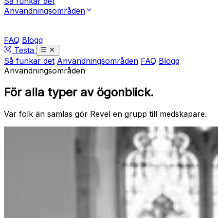
Så funkar det
Användningsområden
FAQ
Blogg
Testa
Så funkar det
Användningsområden
FAQ
Blogg
Användningsområden
För alla typer av ögonblick.
Var folk än samlas gör Revel en grupp till medskapare.