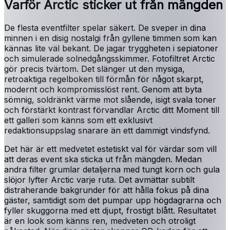
Varför Arctic sticker ut från mängden
De flesta eventfilter spelar säkert. De sveper in dina
minnen i en disig nostalgi från gyllene timmen som kan
kännas lite väl bekant. De jagar tryggheten i sepiatoner
och simulerade solnedgångsskimmer. Fotofiltret Arctic
gör precis tvärtom. Det slänger ut den mysiga,
retroaktiga regelboken till förmån för något skarpt,
modernt och kompromisslöst rent. Genom att byta
sömnig, soldränkt värme mot slående, isigt svala toner
och förstärkt kontrast förvandlar Arctic ditt Moment till
ett galleri som känns som ett exklusivt
redaktionsuppslag snarare än ett dammigt vindsfynd.
Det här är ett medvetet estetiskt val för värdar som vill
att deras event ska sticka ut från mängden. Medan
andra filter grumlar detaljerna med tungt korn och gula
slöjor lyfter Arctic varje ruta. Det avmättar subtilt
distraherande bakgrunder för att hålla fokus på dina
gäster, samtidigt som det pumpar upp högdagrarna och
fyller skuggorna med ett djupt, frostigt blått. Resultatet
är en look som känns ren, medveten och otroligt