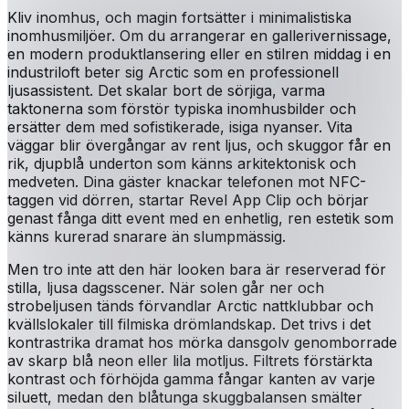
Kliv inomhus, och magin fortsätter i minimalistiska
inomhusmiljöer. Om du arrangerar en gallerivernissage,
en modern produktlansering eller en stilren middag i en
industriloft beter sig Arctic som en professionell
ljusassistent. Det skalar bort de sörjiga, varma
taktonerna som förstör typiska inomhusbilder och
ersätter dem med sofistikerade, isiga nyanser. Vita
väggar blir övergångar av rent ljus, och skuggor får en
rik, djupblå underton som känns arkitektonisk och
medveten. Dina gäster knackar telefonen mot NFC-
taggen vid dörren, startar Revel App Clip och börjar
genast fånga ditt event med en enhetlig, ren estetik som
känns kurerad snarare än slumpmässig.
Men tro inte att den här looken bara är reserverad för
stilla, ljusa dagsscener. När solen går ner och
strobeljusen tänds förvandlar Arctic nattklubbar och
kvällslokaler till filmiska drömlandskap. Det trivs i det
kontrastrika dramat hos mörka dansgolv genomborrade
av skarp blå neon eller lila motljus. Filtrets förstärkta
kontrast och förhöjda gamma fångar kanten av varje
siluett, medan den blåtunga skuggbalansen smälter