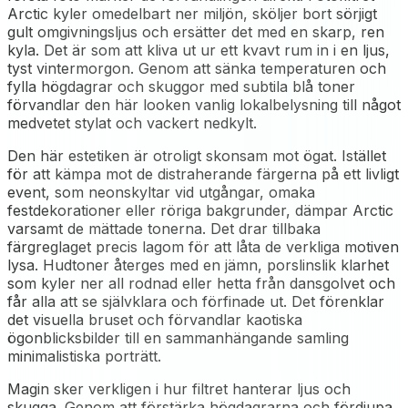
Arctic kyler omedelbart ner miljön, sköljer bort sörjigt
gult omgivningsljus och ersätter det med en skarp, ren
kyla. Det är som att kliva ut ur ett kvavt rum in i en ljus,
tyst vintermorgon. Genom att sänka temperaturen och
fylla högdagrar och skuggor med subtila blå toner
förvandlar den här looken vanlig lokalbelysning till något
medvetet stylat och vackert nedkylt.
Den här estetiken är otroligt skonsam mot ögat. Istället
för att kämpa mot de distraherande färgerna på ett livligt
event, som neonskyltar vid utgångar, omaka
festdekorationer eller röriga bakgrunder, dämpar Arctic
varsamt de mättade tonerna. Det drar tillbaka
färgreglaget precis lagom för att låta de verkliga motiven
lysa. Hudtoner återges med en jämn, porslinslik klarhet
som kyler ner all rodnad eller hetta från dansgolvet och
får alla att se självklara och förfinade ut. Det förenklar
det visuella bruset och förvandlar kaotiska
ögonblicksbilder till en sammanhängande samling
minimalistiska porträtt.
Magin sker verkligen i hur filtret hanterar ljus och
skugga. Genom att förstärka högdagrarna och fördjupa