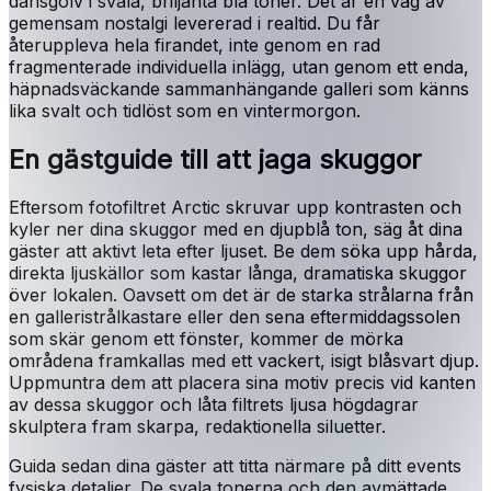
dansgolv i svala, briljanta blå toner. Det är en våg av
gemensam nostalgi levererad i realtid. Du får
återuppleva hela firandet, inte genom en rad
fragmenterade individuella inlägg, utan genom ett enda,
häpnadsväckande sammanhängande galleri som känns
lika svalt och tidlöst som en vintermorgon.
En gästguide till att jaga skuggor
Eftersom fotofiltret Arctic skruvar upp kontrasten och
kyler ner dina skuggor med en djupblå ton, säg åt dina
gäster att aktivt leta efter ljuset. Be dem söka upp hårda,
direkta ljuskällor som kastar långa, dramatiska skuggor
över lokalen. Oavsett om det är de starka strålarna från
en galleristrålkastare eller den sena eftermiddagssolen
som skär genom ett fönster, kommer de mörka
områdena framkallas med ett vackert, isigt blåsvart djup.
Uppmuntra dem att placera sina motiv precis vid kanten
av dessa skuggor och låta filtrets ljusa högdagrar
skulptera fram skarpa, redaktionella siluetter.
Guida sedan dina gäster att titta närmare på ditt events
fysiska detaljer. De svala tonerna och den avmättade