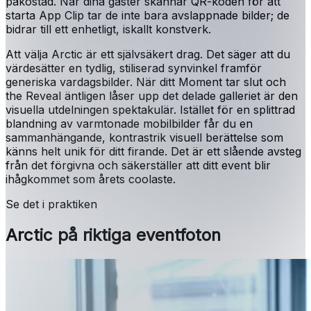
påkostad. När dina gäster skannar QR-koden för att
starta App Clip tar de inte bara avslappnade bilder; de
bidrar till ett enhetligt, iskallt konstverk.
Att välja Arctic är ett självsäkert drag. Det säger att du
värdesätter en tydlig, stiliserad synvinkel framför
generiska vardagsbilder. När ditt Moment tar slut och
the Reveal äntligen låser upp det delade galleriet är den
visuella utdelningen spektakulär. Istället för en splittrad
blandning av varmtonade mobilbilder får du en
sammanhängande, kontrastrik visuell berättelse som
känns helt unik för ditt firande. Det är ett slående avsteg
från det förgivna och säkerställer att ditt event blir
ihågkommet som årets coolaste.
Se det i praktiken
Arctic på riktiga eventfoton