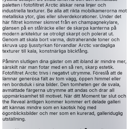
paletten i fotofiltret Arctic älskar rena linjer och
industriella texturer. Be alla att rikta mobilkamerorna mot
metalliska ytor, glas eller silverdekorationer. Under det
här filtret kommer skimret från en champagnekylare,
glansen på en stålräcke eller de skarpa kanterna på
modern arkitektur se otroligt skarpt och polerat ut.
Genom att skala bort varma, distraherande toner och
skruva upp ljusstyrkan förvandlar Arctic vardagliga
texturer till kala, konstnärliga blickfång.
Påminn slutligen dina gäster om att ibland är mindre mer,
särskilt när man fotar med en så ren, skarp estetik.
Fotofiltret Arctic trivs i negativt utrymme. Föreslå att de
lämnar generösa fält av tom vägg, öppen himmel eller
ren bordsduk i sina bilder. Den tomheten ger de svala,
avmättade färgerna utrymme att andas och drar all
uppmärksamhet till motivet. När ditt Moment tar slut och
the Reveal äntligen kommer kommer ert delade galleri
att kännas mindre som en kaotisk hög med
ögonblicksbilder och mer som en kurerad, galleriduglig
utställning.