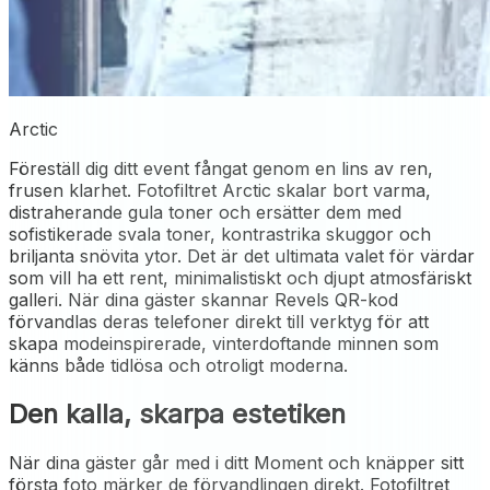
Arctic
Föreställ dig ditt event fångat genom en lins av ren,
frusen klarhet. Fotofiltret Arctic skalar bort varma,
distraherande gula toner och ersätter dem med
sofistikerade svala toner, kontrastrika skuggor och
briljanta snövita ytor. Det är det ultimata valet för värdar
som vill ha ett rent, minimalistiskt och djupt atmosfäriskt
galleri. När dina gäster skannar Revels QR-kod
förvandlas deras telefoner direkt till verktyg för att
skapa modeinspirerade, vinterdoftande minnen som
känns både tidlösa och otroligt moderna.
Den kalla, skarpa estetiken
När dina gäster går med i ditt Moment och knäpper sitt
första foto märker de förvandlingen direkt. Fotofiltret