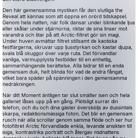
Den här gemensamma mystiken får den slutliga the
Reveal att kännas som att öppna en orörd tidskapsel.
Genom hela natten, när folk dansar under blinkande ljus
eller skålar under stjärnorna, riktar de sina linser mot
varandra och litar på att Arctic-filtret gör sin magi.
Under huven avmättar filtret stillsamt de kaotiska
festfärgerna, skruvar upp ljusstyrkan och kastar djupa,
svala blå skuggor över varje ruta. Det förvandlar
vanliga, varmupplysta festbilder till en enhetlig,
sammanhängande berättelse. Alla bidrar till en enda
gemensam duk, helt blinda för vad de andra fångat,
vilket bara späder på spänningen i den gemensamma
nedräkningen.
När ditt Moment äntligen tar slut smälter isen och hela
galleriet låses upp på en gång. Plötsligt surrar din
telefon, och du och dina gäster översköljs av dussintals
skarpa, redaktionsmässiga foton. Det blir en gemensam
rusch när alla scrollar genom samma flöde och ser hur
fotofiltret Arctic förvandlade enkla, levande ansikten till
isiga, kontrastrika porträtt och återgav midnattens