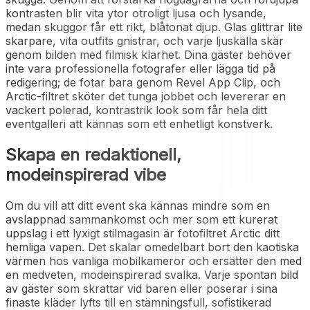
kontrasten blir vita ytor otroligt ljusa och lysande,
medan skuggor får ett rikt, blåtonat djup. Glas glittrar lite
skarpare, vita outfits gnistrar, och varje ljuskälla skär
genom bilden med filmisk klarhet. Dina gäster behöver
inte vara professionella fotografer eller lägga tid på
redigering; de fotar bara genom Revel App Clip, och
Arctic-filtret sköter det tunga jobbet och levererar en
vackert polerad, kontrastrik look som får hela ditt
eventgalleri att kännas som ett enhetligt konstverk.
Skapa en redaktionell,
modeinspirerad vibe
Om du vill att ditt event ska kännas mindre som en
avslappnad sammankomst och mer som ett kurerat
uppslag i ett lyxigt stilmagasin är fotofiltret Arctic ditt
hemliga vapen. Det skalar omedelbart bort den kaotiska
värmen hos vanliga mobilkameror och ersätter den med
en medveten, modeinspirerad svalka. Varje spontan bild
av gäster som skrattar vid baren eller poserar i sina
finaste kläder lyfts till en stämningsfull, sofistikerad