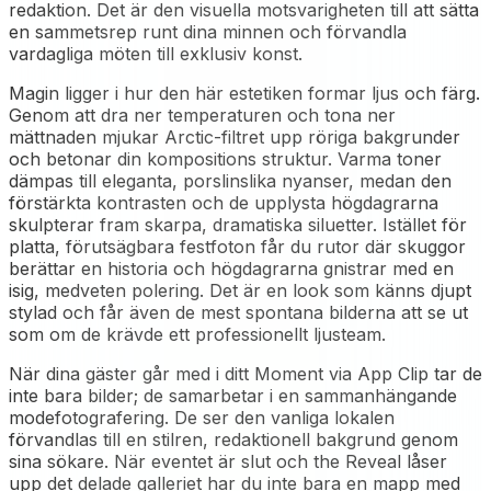
redaktion. Det är den visuella motsvarigheten till att sätta
en sammetsrep runt dina minnen och förvandla
vardagliga möten till exklusiv konst.
Magin ligger i hur den här estetiken formar ljus och färg.
Genom att dra ner temperaturen och tona ner
mättnaden mjukar Arctic-filtret upp röriga bakgrunder
och betonar din kompositions struktur. Varma toner
dämpas till eleganta, porslinslika nyanser, medan den
förstärkta kontrasten och de upplysta högdagrarna
skulpterar fram skarpa, dramatiska siluetter. Istället för
platta, förutsägbara festfoton får du rutor där skuggor
berättar en historia och högdagrarna gnistrar med en
isig, medveten polering. Det är en look som känns djupt
stylad och får även de mest spontana bilderna att se ut
som om de krävde ett professionellt ljusteam.
När dina gäster går med i ditt Moment via App Clip tar de
inte bara bilder; de samarbetar i en sammanhängande
modefotografering. De ser den vanliga lokalen
förvandlas till en stilren, redaktionell bakgrund genom
sina sökare. När eventet är slut och the Reveal låser
upp det delade galleriet har du inte bara en mapp med