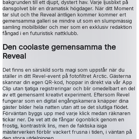
bakgrunden till ett djupt, dystert hav. Varje ljusblixt på
dansgolvet blir en dramatisk högdager. När ditt Moment
tar slut och the Reveal äntligen kommer kommer ert
gemensamma galleri se mindre ut som en slumpmässig
samling mobilbilder och mer som en exklusiv redaktion
fångad i en futuristisk nattklubb.
Den coolaste gemensamma the
Reveal
Det finns en särskild sorts magi som uppstår när du
ställer in ditt Revel-event på fotofiltret Arctic. Gästerna
skannar din egen QR-kod, hoppar in direkt via vår App
Clip utan tjatiga registreringar och blir omedelbart en del
av ett gemensamt kreativt experiment. Eftersom Revel
fungerar som en digital engångskamera knäpper dina
gäster bilder hela natten utan att se det slutliga flödet.
Förväntan byggs upp med varje klick medan räknaren
tickar ner. De vet att de fångar ögonblick genom en
frostig, kontrastrik lins, men de faktiska isiga
mästerverken förblir vackert frusna i tiden, i väntan på
den stora utdelningen.