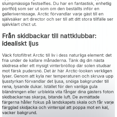
slumpmässiga festselfies. Du har en fantastisk, enhetlig
portfölj som ser ut som om den beställts inför en
gallerivernissage. Arctic förvandlar varje gäst till en
självsäker art director och ser till att ditt stora tillfälle ser
självklart chict ut.
Från skidbackar till nattklubbar:
idealiskt ljus
Väck fotofiltret Arctic till liv i dess naturliga element: det
fria under de kallare månaderna. Tänk dig din nästa
skidresa eller ett mysigt vinterbröllop där solen studsar
mot färsk pudersnö. Det är här Arctic-looken verkligen
lyser. Genom att kyla ner temperaturen och skruva upp
ljusstyrkan förvandlar det ljusa, snöiga bakgrunder till
rena, lysande dukar. Istället för den vanliga gula
bländningen eller urblekta vita fångar dina gästers foton
skidbackarnas skarpa, bitande luft. De avmättade
färgerna håller fokus på landskapets skala och får varje
färgglad skidjacka och vintersjal att poppa mot en kal,
vacker bakgrund.