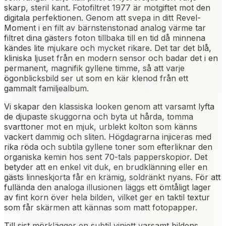
skarp, steril kant. Fotofiltret 1977 är motgiftet mot den
digitala perfektionen. Genom att svepa in ditt Revel-
Moment i en filt av bärnstenstonad analog värme tar
filtret dina gästers foton tillbaka till en tid då minnena
kändes lite mjukare och mycket rikare. Det tar det blå,
kliniska ljuset från en modern sensor och badar det i en
permanent, magnifik gyllene timme, så att varje
ögonblicksbild ser ut som en kär klenod från ett
gammalt familjealbum.
Vi skapar den klassiska looken genom att varsamt lyfta
de djupaste skuggorna och byta ut hårda, tomma
svarttoner mot en mjuk, urblekt kolton som känns
vackert dammig och sliten. Högdagrarna injiceras med
rika röda och subtila gyllene toner som efterliknar den
organiska kemin hos sent 70-tals papperskopior. Det
betyder att en enkel vit duk, en brudklänning eller en
gästs linneskjorta får en krämig, soldränkt nyans. För att
fullända den analoga illusionen läggs ett ömtåligt lager
av fint korn över hela bilden, vilket ger en taktil textur
som får skärmen att kännas som matt fotopapper.
Till sist mörklägger en subtil vinjett varsamt bildens