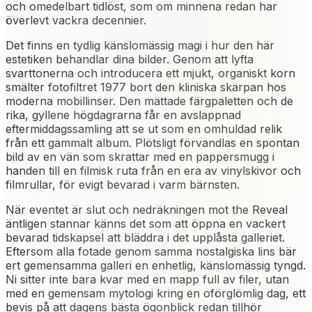
och omedelbart tidlöst, som om minnena redan har
överlevt vackra decennier.
Det finns en tydlig känslomässig magi i hur den här
estetiken behandlar dina bilder. Genom att lyfta
svarttonerna och introducera ett mjukt, organiskt korn
smälter fotofiltret 1977 bort den kliniska skärpan hos
moderna mobillinser. Den mättade färgpaletten och de
rika, gyllene högdagrarna får en avslappnad
eftermiddagssamling att se ut som en omhuldad relik
från ett gammalt album. Plötsligt förvandlas en spontan
bild av en vän som skrattar med en pappersmugg i
handen till en filmisk ruta från en era av vinylskivor och
filmrullar, för evigt bevarad i varm bärnsten.
När eventet är slut och nedräkningen mot the Reveal
äntligen stannar känns det som att öppna en vackert
bevarad tidskapsel att bläddra i det upplåsta galleriet.
Eftersom alla fotade genom samma nostalgiska lins bär
ert gemensamma galleri en enhetlig, känslomässig tyngd.
Ni sitter inte bara kvar med en mapp full av filer, utan
med en gemensam mytologi kring en oförglömlig dag, ett
bevis på att dagens bästa ögonblick redan tillhör