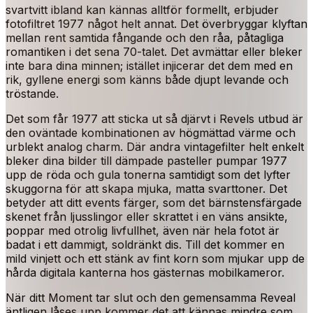
svartvitt ibland kan kännas alltför formellt, erbjuder
fotofiltret 1977 något helt annat. Det överbryggar klyftan
mellan rent samtida fångande och den råa, påtagliga
romantiken i det sena 70-talet. Det avmättar eller bleker
inte bara dina minnen; istället injicerar det dem med en
rik, gyllene energi som känns både djupt levande och
tröstande.
Det som får 1977 att sticka ut så djärvt i Revels utbud är
den oväntade kombinationen av högmättad värme och
urblekt analog charm. Där andra vintagefilter helt enkelt
bleker dina bilder till dämpade pasteller pumpar 1977
upp de röda och gula tonerna samtidigt som det lyfter
skuggorna för att skapa mjuka, matta svarttoner. Det
betyder att ditt events färger, som det bärnstensfärgade
skenet från ljusslingor eller skrattet i en väns ansikte,
poppar med otrolig livfullhet, även när hela fotot är
badat i ett dammigt, soldränkt dis. Till det kommer en
mild vinjett och ett stänk av fint korn som mjukar upp de
hårda digitala kanterna hos gästernas mobilkameror.
När ditt Moment tar slut och den gemensamma Reveal
äntligen låses upp kommer det att kännas mindre som