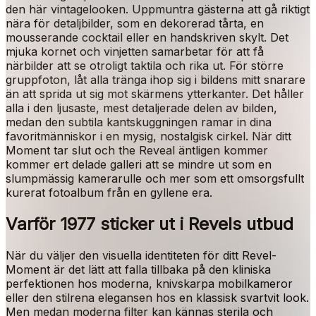
den här vintagelooken. Uppmuntra gästerna att gå riktigt
nära för detaljbilder, som en dekorerad tårta, en
mousserande cocktail eller en handskriven skylt. Det
mjuka kornet och vinjetten samarbetar för att få
närbilder att se otroligt taktila och rika ut. För större
gruppfoton, låt alla tränga ihop sig i bildens mitt snarare
än att sprida ut sig mot skärmens ytterkanter. Det håller
alla i den ljusaste, mest detaljerade delen av bilden,
medan den subtila kantskuggningen ramar in dina
favoritmänniskor i en mysig, nostalgisk cirkel. När ditt
Moment tar slut och the Reveal äntligen kommer
kommer ert delade galleri att se mindre ut som en
slumpmässig kamerarulle och mer som ett omsorgsfullt
kurerat fotoalbum från en gyllene era.
Varför 1977 sticker ut i Revels utbud
När du väljer den visuella identiteten för ditt Revel-
Moment är det lätt att falla tillbaka på den kliniska
perfektionen hos moderna, knivskarpa mobilkameror
eller den stilrena elegansen hos en klassisk svartvit look.
Men medan moderna filter kan kännas sterila och