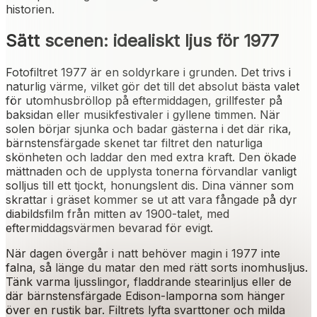
historien.
Sätt scenen: idealiskt ljus för 1977
Fotofiltret 1977 är en soldyrkare i grunden. Det trivs i
naturlig värme, vilket gör det till det absolut bästa valet
för utomhusbröllop på eftermiddagen, grillfester på
baksidan eller musikfestivaler i gyllene timmen. När
solen börjar sjunka och badar gästerna i det där rika,
bärnstensfärgade skenet tar filtret den naturliga
skönheten och laddar den med extra kraft. Den ökade
mättnaden och de upplysta tonerna förvandlar vanligt
solljus till ett tjockt, honungslent dis. Dina vänner som
skrattar i gräset kommer se ut att vara fångade på dyr
diabildsfilm från mitten av 1900-talet, med
eftermiddagsvärmen bevarad för evigt.
När dagen övergår i natt behöver magin i 1977 inte
falna, så länge du matar den med rätt sorts inomhusljus.
Tänk varma ljusslingor, fladdrande stearinljus eller de
där bärnstensfärgade Edison-lamporna som hänger
över en rustik bar. Filtrets lyfta svarttoner och milda