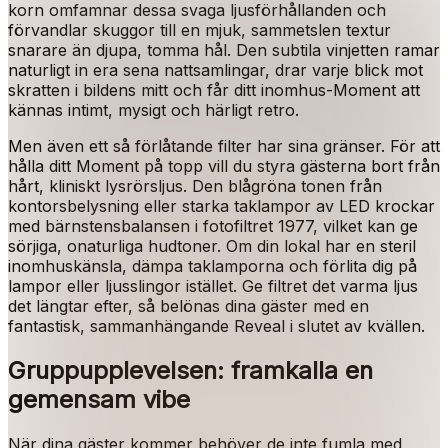
korn omfamnar dessa svaga ljusförhållanden och
förvandlar skuggor till en mjuk, sammetslen textur
snarare än djupa, tomma hål. Den subtila vinjetten ramar
naturligt in era sena nattsamlingar, drar varje blick mot
skratten i bildens mitt och får ditt inomhus-Moment att
kännas intimt, mysigt och härligt retro.
Men även ett så förlåtande filter har sina gränser. För att
hålla ditt Moment på topp vill du styra gästerna bort från
hårt, kliniskt lysrörsljus. Den blågröna tonen från
kontorsbelysning eller starka taklampor av LED krockar
med bärnstensbalansen i fotofiltret 1977, vilket kan ge
sörjiga, onaturliga hudtoner. Om din lokal har en steril
inomhuskänsla, dämpa taklamporna och förlita dig på
lampor eller ljusslingor istället. Ge filtret det varma ljus
det längtar efter, så belönas dina gäster med en
fantastisk, sammanhängande Reveal i slutet av kvällen.
Gruppupplevelsen: framkalla en
gemensam vibe
När dina gäster kommer behöver de inte fumla med