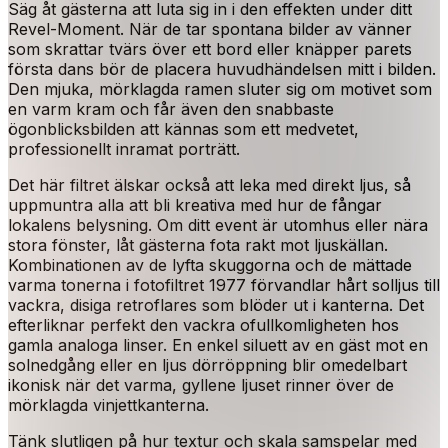
Säg åt gästerna att luta sig in i den effekten under ditt
Revel-Moment. När de tar spontana bilder av vänner
som skrattar tvärs över ett bord eller knäpper parets
första dans bör de placera huvudhändelsen mitt i bilden.
Den mjuka, mörklagda ramen sluter sig om motivet som
en varm kram och får även den snabbaste
ögonblicksbilden att kännas som ett medvetet,
professionellt inramat porträtt.
Det här filtret älskar också att leka med direkt ljus, så
uppmuntra alla att bli kreativa med hur de fångar
lokalens belysning. Om ditt event är utomhus eller nära
stora fönster, låt gästerna fota rakt mot ljuskällan.
Kombinationen av de lyfta skuggorna och de mättade
varma tonerna i fotofiltret 1977 förvandlar hårt solljus till
vackra, disiga retroflares som blöder ut i kanterna. Det
efterliknar perfekt den vackra ofullkomligheten hos
gamla analoga linser. En enkel siluett av en gäst mot en
solnedgång eller en ljus dörröppning blir omedelbart
ikonisk när det varma, gyllene ljuset rinner över de
mörklagda vinjettkanterna.
Tänk slutligen på hur textur och skala samspelar med