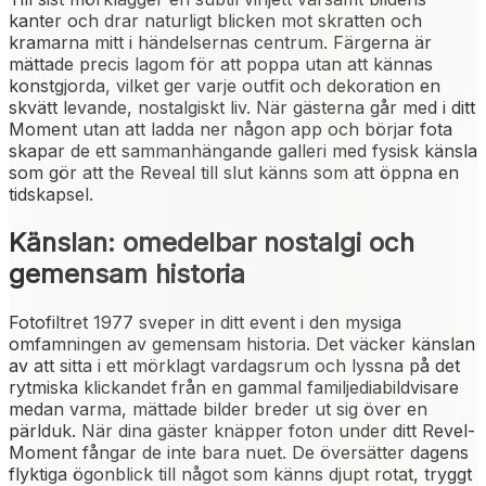
kanter och drar naturligt blicken mot skratten och
kramarna mitt i händelsernas centrum. Färgerna är
mättade precis lagom för att poppa utan att kännas
konstgjorda, vilket ger varje outfit och dekoration en
skvätt levande, nostalgiskt liv. När gästerna går med i ditt
Moment utan att ladda ner någon app och börjar fota
skapar de ett sammanhängande galleri med fysisk känsla
som gör att the Reveal till slut känns som att öppna en
tidskapsel.
Känslan: omedelbar nostalgi och
gemensam historia
Fotofiltret 1977 sveper in ditt event i den mysiga
omfamningen av gemensam historia. Det väcker känslan
av att sitta i ett mörklagt vardagsrum och lyssna på det
rytmiska klickandet från en gammal familjediabildvisare
medan varma, mättade bilder breder ut sig över en
pärlduk. När dina gäster knäpper foton under ditt Revel-
Moment fångar de inte bara nuet. De översätter dagens
flyktiga ögonblick till något som känns djupt rotat, tryggt