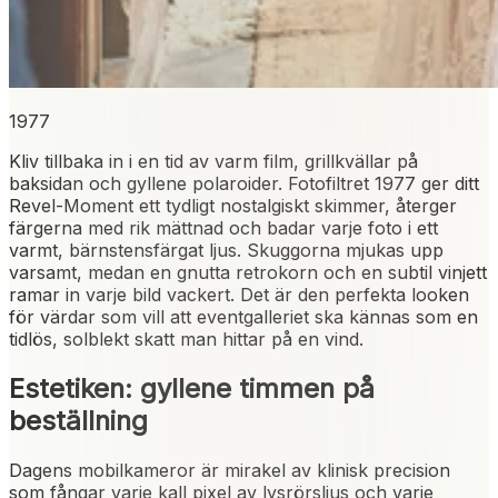
1977
Kliv tillbaka in i en tid av varm film, grillkvällar på
baksidan och gyllene polaroider. Fotofiltret 1977 ger ditt
Revel-Moment ett tydligt nostalgiskt skimmer, återger
färgerna med rik mättnad och badar varje foto i ett
varmt, bärnstensfärgat ljus. Skuggorna mjukas upp
varsamt, medan en gnutta retrokorn och en subtil vinjett
ramar in varje bild vackert. Det är den perfekta looken
för värdar som vill att eventgalleriet ska kännas som en
tidlös, solblekt skatt man hittar på en vind.
Estetiken: gyllene timmen på
beställning
Dagens mobilkameror är mirakel av klinisk precision
som fångar varje kall pixel av lysrörsljus och varje