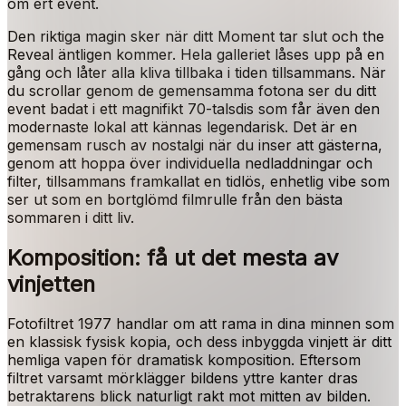
om ert event.
Den riktiga magin sker när ditt Moment tar slut och the
Reveal äntligen kommer. Hela galleriet låses upp på en
gång och låter alla kliva tillbaka i tiden tillsammans. När
du scrollar genom de gemensamma fotona ser du ditt
event badat i ett magnifikt 70-talsdis som får även den
modernaste lokal att kännas legendarisk. Det är en
gemensam rusch av nostalgi när du inser att gästerna,
genom att hoppa över individuella nedladdningar och
filter, tillsammans framkallat en tidlös, enhetlig vibe som
ser ut som en bortglömd filmrulle från den bästa
sommaren i ditt liv.
Komposition: få ut det mesta av
vinjetten
Fotofiltret 1977 handlar om att rama in dina minnen som
en klassisk fysisk kopia, och dess inbyggda vinjett är ditt
hemliga vapen för dramatisk komposition. Eftersom
filtret varsamt mörklägger bildens yttre kanter dras
betraktarens blick naturligt rakt mot mitten av bilden.