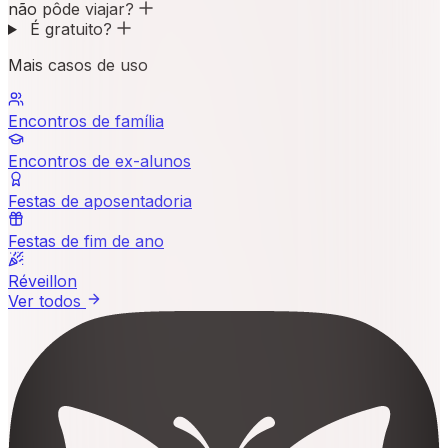
não pôde viajar?
É gratuito?
Mais casos de uso
Encontros de família
Encontros de ex-alunos
Festas de aposentadoria
Festas de fim de ano
Réveillon
Ver todos