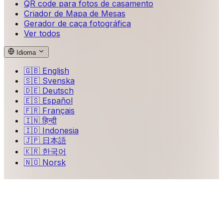
QR code para fotos de casamento
Criador de Mapa de Mesas
Gerador de caça fotográfica
Ver todos
Idioma
🇬🇧
English
🇸🇪
Svenska
🇩🇪
Deutsch
🇪🇸
Español
🇫🇷
Français
🇮🇳
हिन्दी
🇮🇩
Indonesia
🇯🇵
日本語
🇰🇷
한국어
🇳🇴
Norsk