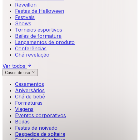
Réveillon
Festas de Halloween
Festivais
Shows
Torneios esportivos
Bailes de formatura
Lançamentos de produto
Conferências
Chá revelação
Ver todos
Casos de uso
Casamentos
Aniversários
Chá de bebê
Formaturas
Viagens
Eventos corporativos
Bodas
Festas de noivado
Despedida de solteira