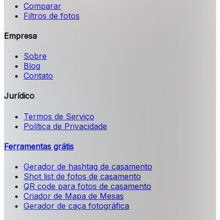
Comparar
Filtros de fotos
Empresa
Sobre
Blog
Contato
Jurídico
Termos de Serviço
Política de Privacidade
Ferramentas grátis
Gerador de hashtag de casamento
Shot list de fotos de casamento
QR code para fotos de casamento
Criador de Mapa de Mesas
Gerador de caça fotográfica