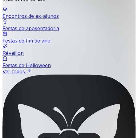
Encontros de ex-alunos
Festas de aposentadoria
Festas de fim de ano
Réveillon
Festas de Halloween
Ver todos