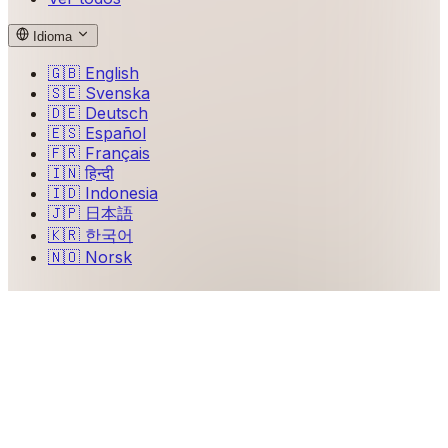
Idioma
🇬🇧
English
🇸🇪
Svenska
🇩🇪
Deutsch
🇪🇸
Español
🇫🇷
Français
🇮🇳
हिन्दी
🇮🇩
Indonesia
🇯🇵
日本語
🇰🇷
한국어
🇳🇴
Norsk