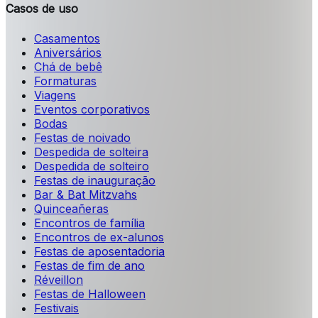
Casos de uso
Casamentos
Aniversários
Chá de bebê
Formaturas
Viagens
Eventos corporativos
Bodas
Festas de noivado
Despedida de solteira
Despedida de solteiro
Festas de inauguração
Bar & Bat Mitzvahs
Quinceañeras
Encontros de família
Encontros de ex-alunos
Festas de aposentadoria
Festas de fim de ano
Réveillon
Festas de Halloween
Festivais