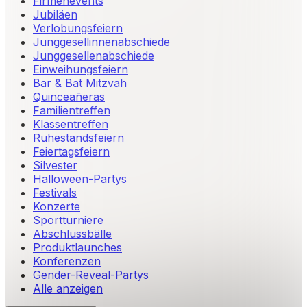
Firmenevents
Jubiläen
Verlobungsfeiern
Junggesellinnenabschiede
Junggesellenabschiede
Einweihungsfeiern
Bar & Bat Mitzvah
Quinceañeras
Familientreffen
Klassentreffen
Ruhestandsfeiern
Feiertagsfeiern
Silvester
Halloween-Partys
Festivals
Konzerte
Sportturniere
Abschlussbälle
Produktlaunches
Konferenzen
Gender-Reveal-Partys
Alle anzeigen