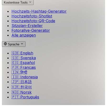
Kostenlose Tools
Hochzeits-Hashtag-Generator
Hochzeitsfoto-Shotlist
Hochzeitsfoto-QR-Code
Sitzplan-Ersteller
Fotorallye-Generator
Alle anzeigen
Sprache
🇬🇧
English
🇸🇪
Svenska
🇪🇸
Español
🇫🇷
Français
🇮🇳
हिन्दी
🇮🇩
Indonesia
🇯🇵
日本語
🇰🇷
한국어
🇳🇴
Norsk
🇵🇹
Português