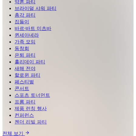
약혼 파티
브라이덜 샤워 파티
총각 파티
집들이
바르·바트 미츠바
퀸세아녜라
가족 모임
동창회
은퇴 파티
홀리데이 파티
새해 전야
할로윈 파티
페스티벌
콘서트
스포츠 토너먼트
프롬 파티
제품 런칭 행사
컨퍼런스
젠더 리빌 파티
전체 보기