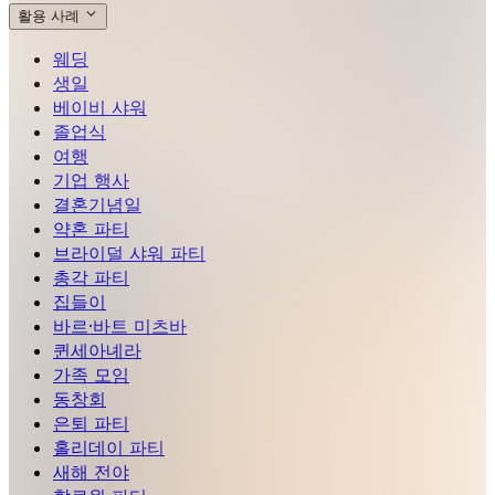
활용 사례
웨딩
생일
베이비 샤워
졸업식
여행
기업 행사
결혼기념일
약혼 파티
브라이덜 샤워 파티
총각 파티
집들이
바르·바트 미츠바
퀸세아녜라
가족 모임
동창회
은퇴 파티
홀리데이 파티
새해 전야