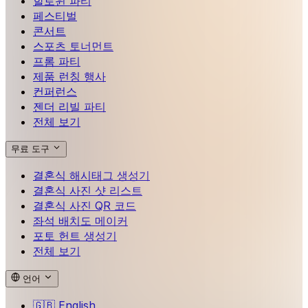
할로윈 파티
페스티벌
콘서트
스포츠 토너먼트
프롬 파티
제품 런칭 행사
컨퍼런스
젠더 리빌 파티
전체 보기
무료 도구
결혼식 해시태그 생성기
결혼식 사진 샷 리스트
결혼식 사진 QR 코드
좌석 배치도 메이커
포토 헌트 생성기
전체 보기
언어
🇬🇧
English