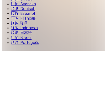
🇸🇪
Svenska
🇩🇪
Deutsch
🇪🇸
Español
🇫🇷
Français
🇮🇳
हिन्दी
🇮🇩
Indonesia
🇯🇵
日本語
🇳🇴
Norsk
🇵🇹
Português