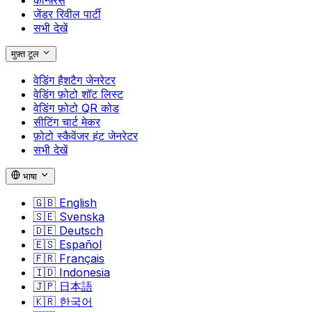
जेंडर रिवील पार्टी
सभी देखें
मुफ़्त टूल
वेडिंग हैशटैग जेनरेटर
वेडिंग फ़ोटो शॉट लिस्ट
वेडिंग फ़ोटो QR कोड
सीटिंग चार्ट मेकर
फ़ोटो स्कैवेंजर हंट जेनरेटर
सभी देखें
भाषा
🇬🇧
English
🇸🇪
Svenska
🇩🇪
Deutsch
🇪🇸
Español
🇫🇷
Français
🇮🇩
Indonesia
🇯🇵
日本語
🇰🇷
한국어