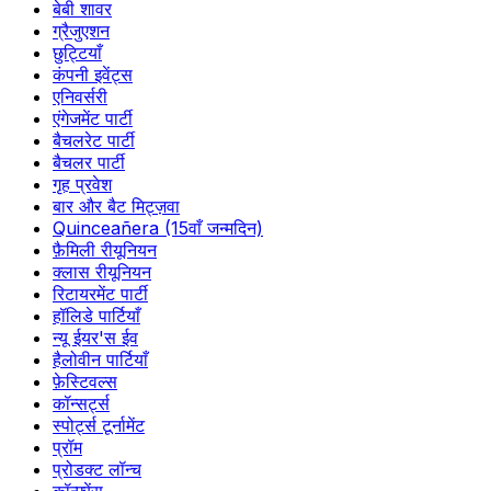
बेबी शावर
ग्रैजुएशन
छुट्टियाँ
कंपनी इवेंट्स
एनिवर्सरी
एंगेजमेंट पार्टी
बैचलरेट पार्टी
बैचलर पार्टी
गृह प्रवेश
बार और बैट मिट्ज़वा
Quinceañera (15वाँ जन्मदिन)
फ़ैमिली रीयूनियन
क्लास रीयूनियन
रिटायरमेंट पार्टी
हॉलिडे पार्टियाँ
न्यू ईयर'स ईव
हैलोवीन पार्टियाँ
फ़ेस्टिवल्स
कॉन्सर्ट्स
स्पोर्ट्स टूर्नामेंट
प्रॉम
प्रोडक्ट लॉन्च
कॉन्फ़्रेंस