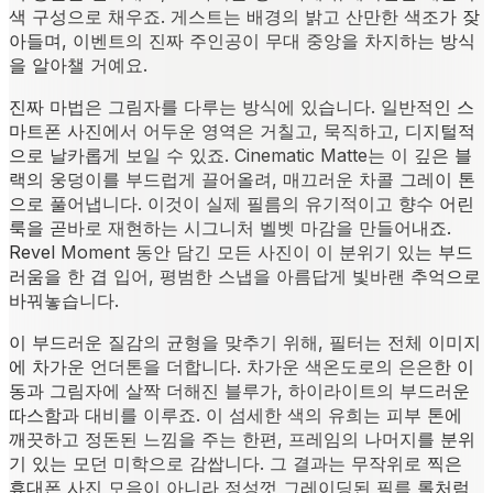
색 구성으로 채우죠. 게스트는 배경의 밝고 산만한 색조가 잦
아들며, 이벤트의 진짜 주인공이 무대 중앙을 차지하는 방식
을 알아챌 거예요.
진짜 마법은 그림자를 다루는 방식에 있습니다. 일반적인 스
마트폰 사진에서 어두운 영역은 거칠고, 묵직하고, 디지털적
으로 날카롭게 보일 수 있죠. Cinematic Matte는 이 깊은 블
랙의 웅덩이를 부드럽게 끌어올려, 매끄러운 차콜 그레이 톤
으로 풀어냅니다. 이것이 실제 필름의 유기적이고 향수 어린
룩을 곧바로 재현하는 시그니처 벨벳 마감을 만들어내죠.
Revel Moment 동안 담긴 모든 사진이 이 분위기 있는 부드
러움을 한 겹 입어, 평범한 스냅을 아름답게 빛바랜 추억으로
바꿔놓습니다.
이 부드러운 질감의 균형을 맞추기 위해, 필터는 전체 이미지
에 차가운 언더톤을 더합니다. 차가운 색온도로의 은은한 이
동과 그림자에 살짝 더해진 블루가, 하이라이트의 부드러운
따스함과 대비를 이루죠. 이 섬세한 색의 유희는 피부 톤에
깨끗하고 정돈된 느낌을 주는 한편, 프레임의 나머지를 분위
기 있는 모던 미학으로 감쌉니다. 그 결과는 무작위로 찍은
휴대폰 사진 모음이 아니라 정성껏 그레이딩된 필름 롤처럼