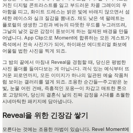
거친 디지털 콘트라스트를 잃고 부드러운 차콜 그레이의 우
아함을 띠고, 화이트 드레스는 밝은 빛에 바래지 않으면서 섬
세한 레이스와 실크 질감을 뽐내죠. 채도 낮은 색 팔레트는
플로럴의 생생한 그린과 베뉴의 따뜻한 우드를 누그러뜨려,
그날의 날것 같은 감정이 돋보이게 하는 절제된 배경을 만들
어냅니다. App Clip으로 Moment에 합류하는 모든 게스트가
즉석에서 전속 사진가가 되어, 하이패션 에디토리얼 화보에
어울릴 법한 사진을 찍게 되죠.
그 밤의 끝에서 마침내 Reveal을 경험할 때, 당신은 평범한
사진 폴더를 들여다보는 게 아닙니다. 격식 있는 예식부터 뜨
거운 피로연까지, 모든 이미지가 하나의 일관된 예술 작품처
럼 보이는 갤러리를 열게 되죠. 조용한 순간들—주고받은 눈
빛, 눈물 어린 건배, 즉흥적인 포옹—이 차갑고 매트한 톤으
로 고양되어, 당신의 결혼식 날의 진짜 감정을 시대를 초월한
시네마틱한 패키지에 담아냅니다.
Reveal을 위한 긴장감 쌓기
모른다는 것에는 조용한 마법이 있습니다. Revel Moment에