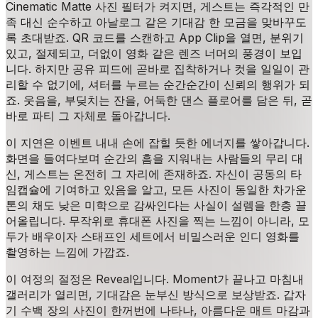
Cinematic Matte 사진 필터가 켜지면, 게스트는 즉각적인 만
족 대신 순수하고 아날로그 같은 기대감 한 모금을 맞바꾸도
록 초대받죠. QR 코드를 스캔하고 App Clip을 열면, 분위기
있고, 절제되고, 더없이 영화 같은 렌즈 너머의 풍경이 보입
니다. 하지만 공유 피드에 곧바로 집착하거나 컷을 일일이 관
리할 수 없기에, 셔터를 누르는 순간순간이 신뢰의 행위가 되
죠. 웃음을, 부딪치는 잔을, 어둑한 댄스 플로어를 담은 뒤, 곧
바로 파티 그 자체로 돌아갑니다.
이 지연은 이벤트 내내 손에 잡힐 듯한 에너지를 쌓아갑니다.
화면을 들여다보며 순간의 흠을 지워내는 사람들의 무리 대
신, 게스트는 온전히 그 자리에 존재하죠. 자신이 공동의 타
임캡슐에 기여하고 있음을 알고, 모든 사진이 동일한 차가운
톤의 채도 낮은 미학으로 감싸인다는 사실이 설렘을 한층 끌
어올립니다. 무작위로 휴대폰 사진을 찍는 느낌이 아니라, 모
두가 배우이자 스태프인 세트에서 비밀스러운 인디 영화를
촬영하는 느낌에 가깝죠.
이 여정의 절정은 Reveal입니다. Moment가 끝나고 마침내
갤러리가 열리면, 기대감은 눈부신 방식으로 보상받죠. 갑자
기 수백 장의 사진이 한꺼번에 나타나, 아름다운 매트 마감과