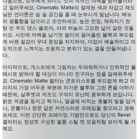
다음으로, 모두에게 와이드 샷과 극적인 여백을 받아들이라
고 일러주세요. Cinematic Matte의 절제된 색과 차갑고 채도
낮은 언더톤은 숨 쉴 공간을 줄 때 눈부시게 빛납니다. 베뉴
의 광활함을 담으라고 조언하세요. 높은 천장, 채워지기 전
텅 빈 우드 댄스 플로어, 야외 하늘의 고요한 넓이 같은 것들
이요. 사진에 여백을 남기면 필터의 끌어올린 블랙과 부드럽
게 바랜 질감이 무대 중앙을 차지하여, 더없이 예술적이고 의
도적으로 느껴지는 조용하고 분위기 있는 결을 만들어냅니
다.
마지막으로, 게스트에게 그림자는 두려워하거나 인위적인 플
래시로 밝혀야 할 대상이 아니라 친구라는 점을 일깨워주세
요. Cinematic Matte 필터는 콘트라스트를 부드럽게 하고 이
미지의 가장 어두운 부분에 차가운 블루와 그린 톤을 더하기
때문에, 실루엣과 저조도 구석이 유난히 풍부하게 보입니다.
밝은 역광을 등지고 찍거나, 얼굴에 비치는 촛불의 빛을 담거
나, 문틀이나 창문 같은 자연스러운 프레임을 찾으라고 권해
보세요. 이런 간단한 프레이밍 기법만으로도 당신의 Revel
갤러리는 정성껏 구성한 필름 스틸 컷 모음처럼 보이게 될 거
예요.