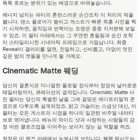
뚝뚝 흐르는 분위기 있는 배경으로 바꿔놓습니다.
에너지 넘치는 파티의 혼란스러운 순간조차 이 처리의 덕을
봅니다. 댄스 플로어가 붐비고 게스트가 빠른 즉흥 사진을 찍
기 시작하면, 움직임과 번쩍이는 조명은 종종 지저분해 보일
수 있죠. 이 필터 아래에서는 그 우연한 흔들림과 순간 포착
이 스타일리시한 시네마틱 프레임으로 거듭납니다. 최종
Reveal이 갤러리를 열면, 친밀하고, 신비롭고, 더없이 멋진
깊은 밤의 컷들을 만나게 될 거예요.
Cinematic Matte 웨딩
당신의 결혼식은 미니멀한 플로럴 장식부터 정장의 날카로운
테일러링까지, 큐레이션의 걸작입니다. Cinematic Matte 사
진 필터는 당신의 특별한 날을 그에 걸맞은 에디토리얼적 존
경으로 다루도록 설계되었죠. 밝고 거슬리는 스냅샷 대신, 이
필터는 모든 게스트의 시점을 하나의 일관된 비주얼 내러티
브로 엮어냅니다. 베뉴의 와이드 샷과 사랑하는 사람들의 감
정 어린 클로즈업을 이어주는 보이지 않는 실 역할을 하죠.
정장은 이 렌즈 아래에서 눈부시게 보입니다. 블랙 턱시도는