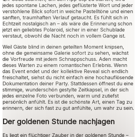
jedes spontane Lachen, jedes geflüsterte Wort und jeder
verstohlene Blick sofort in weiche Pastelltöne und einen
sanften, traumhaften Verlauf getaucht. Es fühlt sich in
Echtzeit nostalgisch an – als wäre die Erinnerung schon
jetzt ein geliebtes Polaroid, sicher in einer Schublade
verstaut, obwohl die Nacht noch in vollem Gange ist.
Weil Gäste blind in deinen geteilten Moment knipsen,
ohne die gemeinsame Galerie sofort zu sehen, wächst
die Vorfreude mit jedem Schnappschuss. Aden macht
dieses Warten zu einem romantischen Erlebnis. Wenn
das Event endet und der kollektive Reveal sich endlich
freischaltet, siehst du nicht einfach eine hochauflösende
Dokumentation deiner Party. Stattdessen öffnest du eine
stimmige, wunderschön gestylte Zeitkapsel, in der sich
jedes einzelne Foto verbunden, warm und zutiefst
persönlich anfühlt. Es ist die schönste Art, einen Tag zu
erinnern, der sich fast zu gut anfühlte, um wahr zu sein.
Der goldenen Stunde nachjagen
Es liegt ein flüchtiger Zauber in der goldenen Stunde –