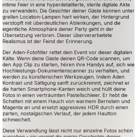
intime Feier in eine hyperdetaillierte, sterile digitale Akte
zu verwandeln. Die Gesichter deiner Gäste können unter
grellen Location-Lampen hart wirken, der Hintergrund
verstopft mit überdeutlichen Ablenkungen, und die
eigentliche Atmosphäre deiner Party geht in der
Übersetzung verloren. Dieser überverarbeitete
Realismus ist der Feind der Erinnerung.
Der Aden-Fotofilter rettet dein Event vor dieser digitalen
Kälte. Wenn deine Gäste deinen QR-Code scannen, um
den App Clip zu starten, hören ihre Handys auf, sich wie
Hochleistungs-Dokumentenscanner zu verhalten, und
werden zu künstlerischen Werkzeugen. Indem Aden
Kontrast und Sättigung sanft zurücknimmt, zeichnet er
die harten Smartphone-Kanten weich und hüllt deine
Fotos in einen verträumten Pastellschleier. Er hebt die
Schatten mit einem Hauch von warmem Bernstein und
Magenta an und ersetzt aggressives HDR durch einen
zarten, nostalgischen Verlauf, der jedem Hautton
schmeichelt.
Diese Verwandlung lässt nicht nur einzelne Fotos schön
aussehen – sie vereint die ganze Geschichte deines