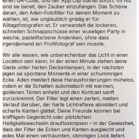
einen QR-Code, und der App Clip startet sofort. Im Nu
sind sie bereit, den Zauber einzufangen. Das Schöne
daran, den Aden-Fotofilter für deinen Moment zu
wählen, ist, wie unglaublich gnädig er für
Alltagsfotografen ist. Er verwandelt die lockeren,
schnellen Schnappschüsse einer wuseligen Party in
weiche, pastellfarbene Andenken, ohne dass
irgendjemand ein Profifotograf sein müsste.
Wir alle wissen, wie unberechenbar das Licht in einer
Location sein kann. In der einen Minute stehen deine
Gäste unter harten Deckenlampen, in der nächsten
jagen sie spontane Momente in einer schummrigen
Ecke. Aden meistert diese Herausforderungen mühelos,
indem er die Schatten automatisch mit warmen,
goldenen Tönen anhebt und den Kontrast sanft
zurücknimmt. Der Filter legt einen zarten, matten
Verlauf darüber, der harte Lichtreflexe abmildert und
scharfe Kanten glättet. Deine Freunde können bei
kniffligem Gegenlicht oder plötzlichen
Helligkeitswechseln drauflosknipsen – in der Gewissheit,
dass der Filter die Ecken und Kanten ausgleicht und
jedes Mal einen verträumten, stimmigen Look liefert.