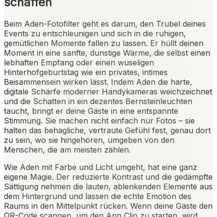
schaffen
Beim Aden-Fotofilter geht es darum, den Trubel deines
Events zu entschleunigen und sich in die ruhigen,
gemütlichen Momente fallen zu lassen. Er hüllt deinen
Moment in eine sanfte, dunstige Wärme, die selbst einen
lebhaften Empfang oder einen wuseligen
Hinterhofgeburtstag wie ein privates, intimes
Beisammensein wirken lässt. Indem Aden die harte,
digitale Schärfe moderner Handykameras weichzeichnet
und die Schatten in ein dezentes Bernsteinleuchten
taucht, bringt er deine Gäste in eine entspannte
Stimmung. Sie machen nicht einfach nur Fotos – sie
halten das behagliche, vertraute Gefühl fest, genau dort
zu sein, wo sie hingehören, umgeben von den
Menschen, die am meisten zählen.
Wie Aden mit Farbe und Licht umgeht, hat eine ganz
eigene Magie. Der reduzierte Kontrast und die gedämpfte
Sättigung nehmen die lauten, ablenkenden Elemente aus
dem Hintergrund und lassen die echte Emotion des
Raums in den Mittelpunkt rücken. Wenn deine Gäste den
QR-Code scannen, um den App Clip zu starten, wird