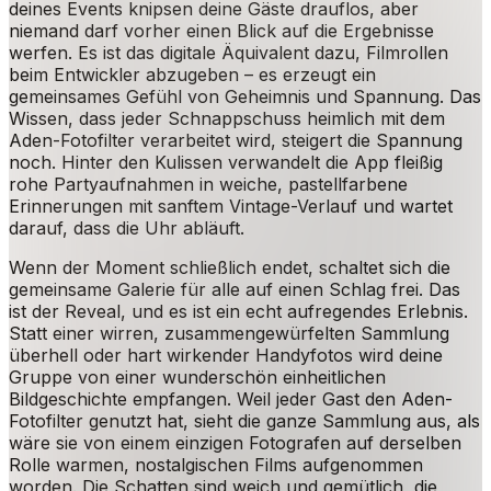
deines Events knipsen deine Gäste drauflos, aber
niemand darf vorher einen Blick auf die Ergebnisse
werfen. Es ist das digitale Äquivalent dazu, Filmrollen
beim Entwickler abzugeben – es erzeugt ein
gemeinsames Gefühl von Geheimnis und Spannung. Das
Wissen, dass jeder Schnappschuss heimlich mit dem
Aden-Fotofilter verarbeitet wird, steigert die Spannung
noch. Hinter den Kulissen verwandelt die App fleißig
rohe Partyaufnahmen in weiche, pastellfarbene
Erinnerungen mit sanftem Vintage-Verlauf und wartet
darauf, dass die Uhr abläuft.
Wenn der Moment schließlich endet, schaltet sich die
gemeinsame Galerie für alle auf einen Schlag frei. Das
ist der Reveal, und es ist ein echt aufregendes Erlebnis.
Statt einer wirren, zusammengewürfelten Sammlung
überhell oder hart wirkender Handyfotos wird deine
Gruppe von einer wunderschön einheitlichen
Bildgeschichte empfangen. Weil jeder Gast den Aden-
Fotofilter genutzt hat, sieht die ganze Sammlung aus, als
wäre sie von einem einzigen Fotografen auf derselben
Rolle warmen, nostalgischen Films aufgenommen
worden. Die Schatten sind weich und gemütlich, die