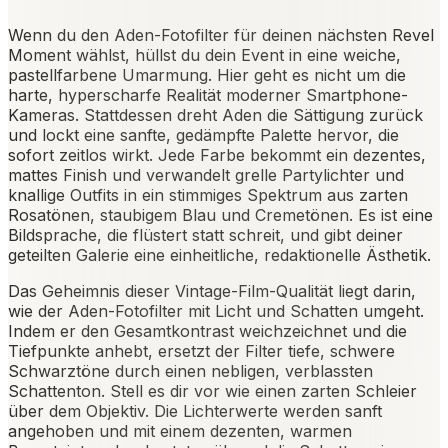
Wenn du den Aden-Fotofilter für deinen nächsten Revel
Moment wählst, hüllst du dein Event in eine weiche,
pastellfarbene Umarmung. Hier geht es nicht um die
harte, hyperscharfe Realität moderner Smartphone-
Kameras. Stattdessen dreht Aden die Sättigung zurück
und lockt eine sanfte, gedämpfte Palette hervor, die
sofort zeitlos wirkt. Jede Farbe bekommt ein dezentes,
mattes Finish und verwandelt grelle Partylichter und
knallige Outfits in ein stimmiges Spektrum aus zarten
Rosatönen, staubigem Blau und Cremetönen. Es ist eine
Bildsprache, die flüstert statt schreit, und gibt deiner
geteilten Galerie eine einheitliche, redaktionelle Ästhetik.
Das Geheimnis dieser Vintage-Film-Qualität liegt darin,
wie der Aden-Fotofilter mit Licht und Schatten umgeht.
Indem er den Gesamtkontrast weichzeichnet und die
Tiefpunkte anhebt, ersetzt der Filter tiefe, schwere
Schwarztöne durch einen nebligen, verblassten
Schattenton. Stell es dir vor wie einen zarten Schleier
über dem Objektiv. Die Lichterwerte werden sanft
angehoben und mit einem dezenten, warmen