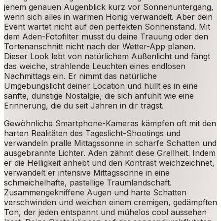
jenem genauen Augenblick kurz vor Sonnenuntergang,
wenn sich alles in warmen Honig verwandelt. Aber dein
Event wartet nicht auf den perfekten Sonnenstand. Mit
dem Aden-Fotofilter musst du deine Trauung oder den
Tortenanschnitt nicht nach der Wetter-App planen.
Dieser Look lebt von natürlichem Außenlicht und fängt
das weiche, strahlende Leuchten eines endlosen
Nachmittags ein. Er nimmt das natürliche
Umgebungslicht deiner Location und hüllt es in eine
sanfte, dunstige Nostalgie, die sich anfühlt wie eine
Erinnerung, die du seit Jahren in dir trägst.
Gewöhnliche Smartphone-Kameras kämpfen oft mit den
harten Realitäten des Tageslicht-Shootings und
verwandeln pralle Mittagssonne in scharfe Schatten und
ausgebrannte Lichter. Aden zähmt diese Grellheit. Indem
er die Helligkeit anhebt und den Kontrast weichzeichnet,
verwandelt er intensive Mittagssonne in eine
schmeichelhafte, pastellige Traumlandschaft.
Zusammengekniffene Augen und harte Schatten
verschwinden und weichen einem cremigen, gedämpften
Ton, der jeden entspannt und mühelos cool aussehen