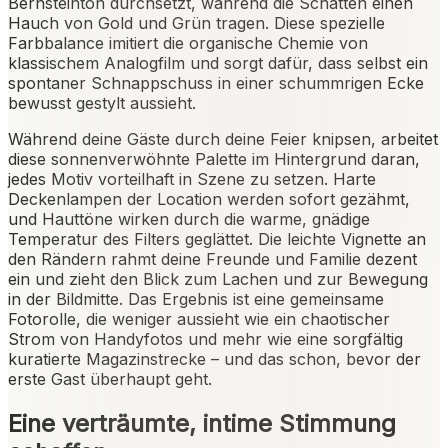
Bernsteinton durchsetzt, während die Schatten einen
Hauch von Gold und Grün tragen. Diese spezielle
Farbbalance imitiert die organische Chemie von
klassischem Analogfilm und sorgt dafür, dass selbst ein
spontaner Schnappschuss in einer schummrigen Ecke
bewusst gestylt aussieht.
Während deine Gäste durch deine Feier knipsen, arbeitet
diese sonnenverwöhnte Palette im Hintergrund daran,
jedes Motiv vorteilhaft in Szene zu setzen. Harte
Deckenlampen der Location werden sofort gezähmt,
und Hauttöne wirken durch die warme, gnädige
Temperatur des Filters geglättet. Die leichte Vignette an
den Rändern rahmt deine Freunde und Familie dezent
ein und zieht den Blick zum Lachen und zur Bewegung
in der Bildmitte. Das Ergebnis ist eine gemeinsame
Fotorolle, die weniger aussieht wie ein chaotischer
Strom von Handyfotos und mehr wie eine sorgfältig
kuratierte Magazinstrecke – und das schon, bevor der
erste Gast überhaupt geht.
Eine verträumte, intime Stimmung